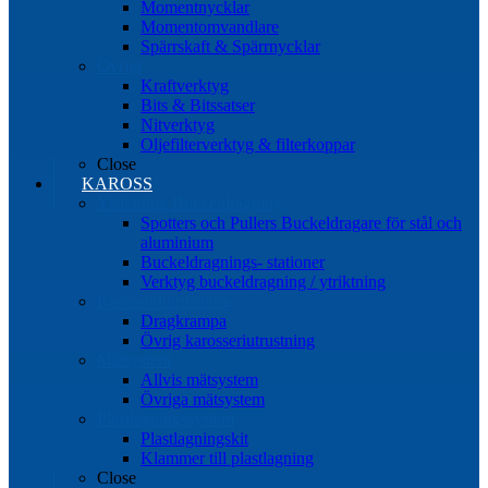
Momentnycklar
Momentomvandlare
Spärrskaft & Spärrnycklar
Övrigt
Kraftverktyg
Bits & Bitssatser
Nitverktyg
Oljefilterverktyg & filterkoppar
Close
KAROSS
Ytriktning Buckeldragning
Spotters och Pullers Buckeldragare för stål och
aluminium
Buckeldragnings- stationer
Verktyg buckeldragning / ytriktning
Karosseriutrustning
Dragkrampa
Övrig karosseriutrustning
Mätsystem
Allvis mätsystem
Övriga mätsystem
Plastlagningssystem
Plastlagningskit
Klammer till plastlagning
Close