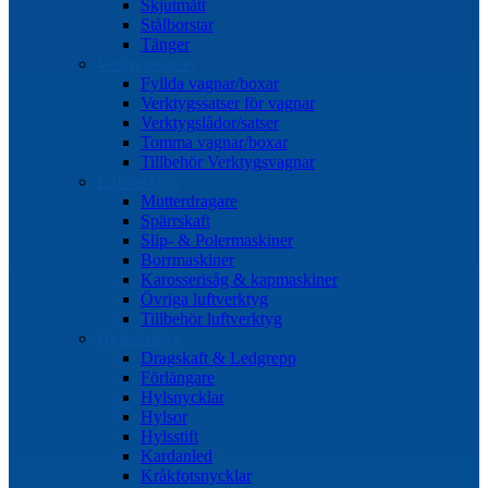
Skjutmått
Stålborstar
Tänger
Verktygssatser
Fyllda vagnar/boxar
Verktygssatser för vagnar
Verktygslådor/satser
Tomma vagnar/boxar
Tillbehör Verktygsvagnar
Luftverktyg
Mutterdragare
Spärrskaft
Slip- & Polermaskiner
Borrmaskiner
Karosserisåg & kapmaskiner
Övriga luftverktyg
Tillbehör luftverktyg
Hylsverktyg
Dragskaft & Ledgrepp
Förlängare
Hylsnycklar
Hylsor
Hylsstift
Kardanled
Kråkfotsnycklar