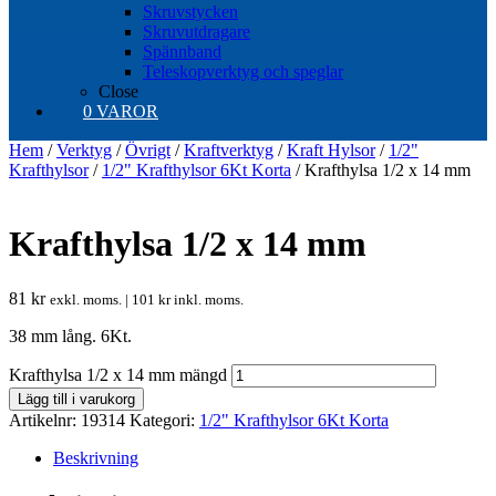
Skruvstycken
Skruvutdragare
Spännband
Teleskopverktyg och speglar
Close
0 VAROR
Hem
/
Verktyg
/
Övrigt
/
Kraftverktyg
/
Kraft Hylsor
/
1/2"
Krafthylsor
/
1/2" Krafthylsor 6Kt Korta
/ Krafthylsa 1/2 x 14 mm
Krafthylsa 1/2 x 14 mm
81
kr
exkl. moms. |
101
kr
inkl. moms.
38 mm lång. 6Kt.
Krafthylsa 1/2 x 14 mm mängd
Lägg till i varukorg
Artikelnr:
19314
Kategori:
1/2" Krafthylsor 6Kt Korta
Beskrivning