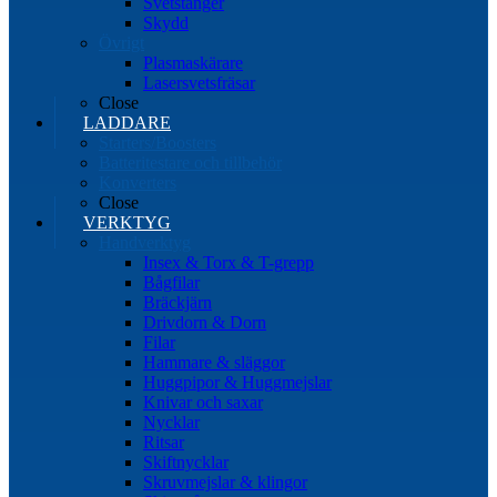
Svetstänger
Skydd
Övrigt
Plasmaskärare
Lasersvetsfräsar
Close
LADDARE
Starters/Boosters
Batteritestare och tillbehör
Konverters
Close
VERKTYG
Handverktyg
Insex & Torx & T-grepp
Bågfilar
Bräckjärn
Drivdorn & Dorn
Filar
Hammare & släggor
Huggpipor & Huggmejslar
Knivar och saxar
Nycklar
Ritsar
Skiftnycklar
Skruvmejslar & klingor