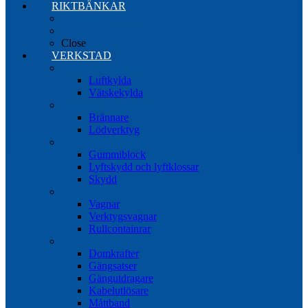
RIKTBÄNKAR
Riktbänkar
Tillbehör riktbänkar
Close
VERKSTAD
Induktionsvärmare
Luftkylda
Vätskekylda
Brännare & lödverktyg
Brännare
Lödverktyg
Gummiblock, klossar och skydd
Gummiblock
Lyftskydd och lyftklossar
Skydd
Vagnar
Vagnar
Verktygsvagnar
Rullcontainrar
Övrig Verkstadsutrustning
Domkrafter
Gängsatser
Gängutdragare
Kabelutlösare
Måttband