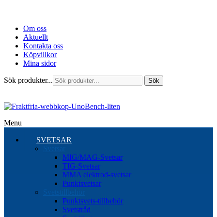
Om oss
Aktuellt
Kontakta oss
Köpvillkor
Mina sidor
Sök produkter...
Sök
Menu
SVETSAR
Svetsar
MIG/MAG-Svetsar
TIG-Svetsar
MMA elektrod-svetsar
Punktsvetsar
Svetstillbehör
Punktsvets-tillbehör
Svetstråd