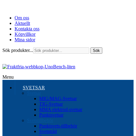
Om oss
Aktuellt
Kontakta oss
Köpvillkor
Mina sidor
Sök produkter...
Sök
Menu
SVETSAR
Svetsar
MIG/MAG-Svetsar
TIG-Svetsar
MMA elektrod-svetsar
Punktsvetsar
Svetstillbehör
Punktsvets-tillbehör
Svetstråd