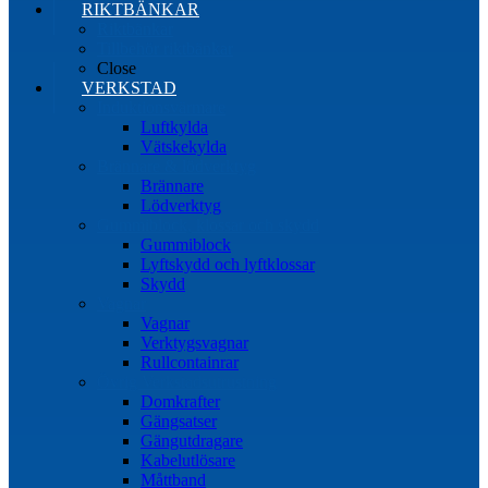
RIKTBÄNKAR
Riktbänkar
Tillbehör riktbänkar
Close
VERKSTAD
Induktionsvärmare
Luftkylda
Vätskekylda
Brännare & lödverktyg
Brännare
Lödverktyg
Gummiblock, klossar och skydd
Gummiblock
Lyftskydd och lyftklossar
Skydd
Vagnar
Vagnar
Verktygsvagnar
Rullcontainrar
Övrig Verkstadsutrustning
Domkrafter
Gängsatser
Gängutdragare
Kabelutlösare
Måttband