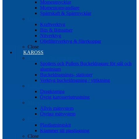
Momentnycklar
Momentomvandlare
Spärrskaft & Spärrnycklar
Övrigt
Kraftverktyg
Bits & Bitssatser
Nitverktyg
Oljefilterverktyg & filterkoppar
Close
KAROSS
Ytriktning Buckeldragning
Spotters och Pullers Buckeldragare för stål och
aluminium
Buckeldragnings- stationer
Verktyg buckeldragning / ytriktning
Karosseriutrustning
Dragkrampa
Övrig karosseriutrustning
Mätsystem
Allvis mätsystem
Övriga mätsystem
Plastlagningssystem
Plastlagningskit
Klammer till plastlagning
Close