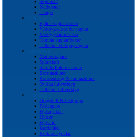
Skjutmått
Stålborstar
Tänger
Verktygssatser
Fyllda vagnar/boxar
Verktygssatser för vagnar
Verktygslådor/satser
Tomma vagnar/boxar
Tillbehör Verktygsvagnar
Luftverktyg
Mutterdragare
Spärrskaft
Slip- & Polermaskiner
Borrmaskiner
Karosserisåg & kapmaskiner
Övriga luftverktyg
Tillbehör luftverktyg
Hylsverktyg
Dragskaft & Ledgrepp
Förlängare
Hylsnycklar
Hylsor
Hylsstift
Kardanled
Kråkfotsnycklar