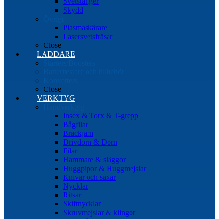
Svetstänger
Skydd
Övrigt
Plasmaskärare
Lasersvetsfräsar
Close
LADDARE
Starters/Boosters
Batteritestare och tillbehör
Konverters
Close
VERKTYG
Handverktyg
Insex & Torx & T-grepp
Bågfilar
Bräckjärn
Drivdorn & Dorn
Filar
Hammare & släggor
Huggpipor & Huggmejslar
Knivar och saxar
Nycklar
Ritsar
Skiftnycklar
Skruvmejslar & klingor