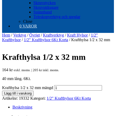
Skruvstycken
Skruvutdragare
Spännband
Teleskopverktyg och speglar
Close
0 VAROR
Hem
/
Verktyg
/
Övrigt
/
Kraftverktyg
/
Kraft Hylsor
/
1/2"
Krafthylsor
/
1/2" Krafthylsor 6Kt Korta
/ Krafthylsa 1/2 x 32 mm
Krafthylsa 1/2 x 32 mm
164
kr
exkl. moms. |
205
kr
inkl. moms.
40 mm lång. 6Kt.
Krafthylsa 1/2 x 32 mm mängd
Lägg till i varukorg
Artikelnr:
19332
Kategori:
1/2" Krafthylsor 6Kt Korta
Beskrivning