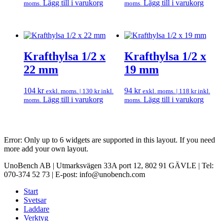
Lägg till i varukorg
Lägg till i varukorg
moms.
moms.
Krafthylsa 1/2 x
Krafthylsa 1/2 x
22 mm
19 mm
104
kr
94
kr
exkl. moms. |
130
kr
inkl.
exkl. moms. |
118
kr
inkl.
Lägg till i varukorg
Lägg till i varukorg
moms.
moms.
Error: Only up to 6 widgets are supported in this layout. If you need
more add your own layout.
UnoBench AB | Utmarksvägen 33A port 12, 802 91 GÄVLE | Tel:
070-374 52 73 | E-post: info@unobench.com
Start
Svetsar
Laddare
Verktyg