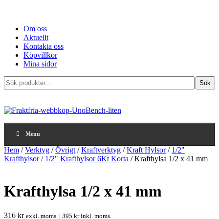
Om oss
Aktuellt
Kontakta oss
Köpvillkor
Mina sidor
Sök
Sök
produkter...
Menu
Hem
/
Verktyg
/
Övrigt
/
Kraftverktyg
/
Kraft Hylsor
/
1/2"
Krafthylsor
/
1/2" Krafthylsor 6Kt Korta
/ Krafthylsa 1/2 x 41 mm
Krafthylsa 1/2 x 41 mm
316
kr
exkl. moms. |
395
kr
inkl. moms.