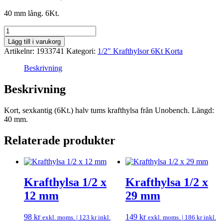
40 mm lång. 6Kt.
Krafthylsa
1/2
Lägg till i varukorg
x
Artikelnr:
1933741
Kategori:
1/2" Krafthylsor 6Kt Korta
41
mm
Beskrivning
mängd
Beskrivning
Kort, sexkantig (6Kt.) halv tums krafthylsa från Unobench. Längd:
40 mm.
Relaterade produkter
Krafthylsa 1/2 x
Krafthylsa 1/2 x
12 mm
29 mm
98
kr
149
kr
exkl. moms. |
123
kr
inkl.
exkl. moms. |
186
kr
inkl.