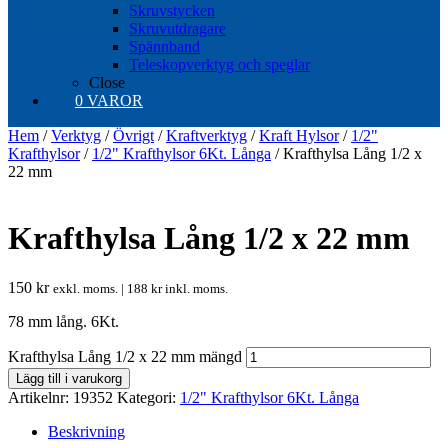
Skruvstycken
Skruvutdragare
Spännband
Teleskopverktyg och speglar
Close
0 VAROR
Hem
/
Verktyg
/
Övrigt
/
Kraftverktyg
/
Kraft Hylsor
/
1/2"
Krafthylsor
/
1/2" Krafthylsor 6Kt. Långa
/ Krafthylsa Lång 1/2 x
22 mm
Krafthylsa Lång 1/2 x 22 mm
150
kr
exkl. moms. |
188
kr
inkl. moms.
78 mm lång. 6Kt.
Krafthylsa Lång 1/2 x 22 mm mängd
Lägg till i varukorg
Artikelnr:
19352
Kategori:
1/2" Krafthylsor 6Kt. Långa
Beskrivning