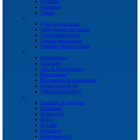
Skjutmått
Stålborstar
Tänger
Verktygssatser
Fyllda vagnar/boxar
Verktygssatser för vagnar
Verktygslådor/satser
Tomma vagnar/boxar
Tillbehör Verktygsvagnar
Luftverktyg
Mutterdragare
Spärrskaft
Slip- & Polermaskiner
Borrmaskiner
Karosserisåg & kapmaskiner
Övriga luftverktyg
Tillbehör luftverktyg
Hylsverktyg
Dragskaft & Ledgrepp
Förlängare
Hylsnycklar
Hylsor
Hylsstift
Kardanled
Kråkfotsnycklar