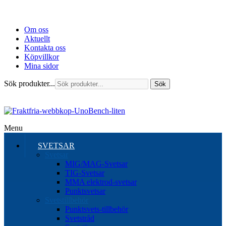
Om oss
Aktuellt
Kontakta oss
Köpvillkor
Mina sidor
Sök produkter...
Sök
Menu
SVETSAR
Svetsar
MIG/MAG-Svetsar
TIG-Svetsar
MMA elektrod-svetsar
Punktsvetsar
Svetstillbehör
Punktsvets-tillbehör
Svetstråd