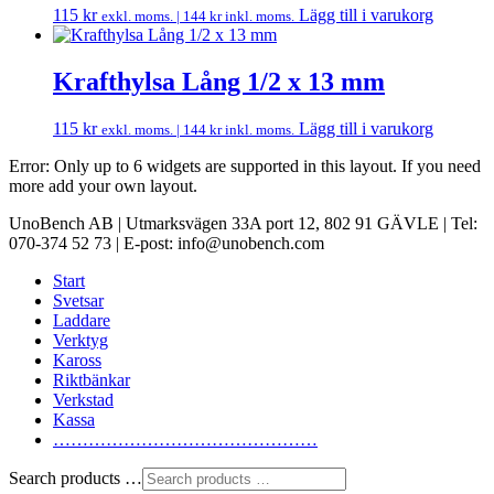
115
kr
Lägg till i varukorg
exkl. moms. |
144
kr
inkl. moms.
Krafthylsa Lång 1/2 x 13 mm
115
kr
Lägg till i varukorg
exkl. moms. |
144
kr
inkl. moms.
Error: Only up to 6 widgets are supported in this layout. If you need
more add your own layout.
UnoBench AB | Utmarksvägen 33A port 12, 802 91 GÄVLE | Tel:
070-374 52 73 | E-post: info@unobench.com
Start
Svetsar
Laddare
Verktyg
Kaross
Riktbänkar
Verkstad
Kassa
………………………………………
Search products …