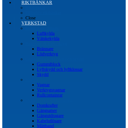
RIKTBÄNKAR
Riktbänkar
Tillbehör riktbänkar
Close
VERKSTAD
Induktionsvärmare
Luftkylda
Vätskekylda
Brännare & lödverktyg
Brännare
Lödverktyg
Gummiblock, klossar och skydd
Gummiblock
Lyftskydd och lyftklossar
Skydd
Vagnar
Vagnar
Verktygsvagnar
Rullcontainrar
Övrig Verkstadsutrustning
Domkrafter
Gängsatser
Gängutdragare
Kabelutlösare
Måttband