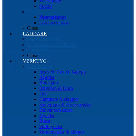
Svetstänger
Skydd
Övrigt
Plasmaskärare
Lasersvetsfräsar
Close
LADDARE
Starters/Boosters
Batteritestare och tillbehör
Konverters
Close
VERKTYG
Handverktyg
Insex & Torx & T-grepp
Bågfilar
Bräckjärn
Drivdorn & Dorn
Filar
Hammare & släggor
Huggpipor & Huggmejslar
Knivar och saxar
Nycklar
Ritsar
Skiftnycklar
Skruvmejslar & klingor