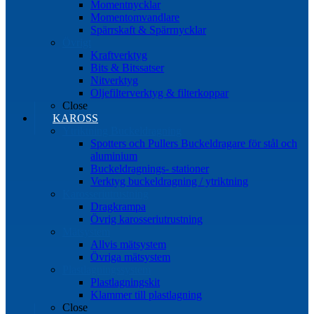
Momentnycklar
Momentomvandlare
Spärrskaft & Spärrnycklar
Övrigt
Kraftverktyg
Bits & Bitssatser
Nitverktyg
Oljefilterverktyg & filterkoppar
Close
KAROSS
Ytriktning Buckeldragning
Spotters och Pullers Buckeldragare för stål och
aluminium
Buckeldragnings- stationer
Verktyg buckeldragning / ytriktning
Karosseriutrustning
Dragkrampa
Övrig karosseriutrustning
Mätsystem
Allvis mätsystem
Övriga mätsystem
Plastlagningssystem
Plastlagningskit
Klammer till plastlagning
Close