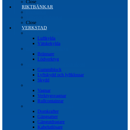
Close
RIKTBÄNKAR
Riktbänkar
Tillbehör riktbänkar
Close
VERKSTAD
Induktionsvärmare
Luftkylda
Vätskekylda
Brännare & lödverktyg
Brännare
Lödverktyg
Gummiblock, klossar och skydd
Gummiblock
Lyftskydd och lyftklossar
Skydd
Vagnar
Vagnar
Verktygsvagnar
Rullcontainrar
Övrig Verkstadsutrustning
Domkrafter
Gängsatser
Gängutdragare
Kabelutlösare