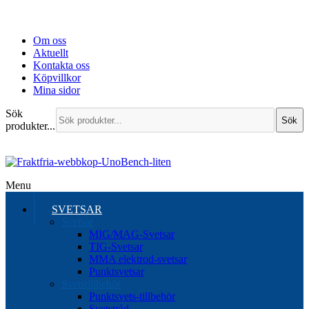
Om oss
Aktuellt
Kontakta oss
Köpvillkor
Mina sidor
Sök
Sök
produkter...
Menu
SVETSAR
Svetsar
MIG/MAG-Svetsar
TIG-Svetsar
MMA elektrod-svetsar
Punktsvetsar
Svetstillbehör
Punktsvets-tillbehör
Svetstråd