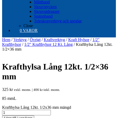
Måttband
Skruvstycken
Skruvutdragare
Spännband
Teleskopverktyg och speglar
Close
0 VAROR
Hem
/
Verktyg
/
Övrigt
/
Kraftverktyg
/
Kraft Hylsor
/
1/2"
Krafthylsor
/
1/2" Krafthylsor 12 Kt. Lång
/ Krafthylsa Lång 12kt.
1/2×36 mm
Krafthylsa Lång 12kt. 1/2×36
mm
325
kr
exkl. moms. |
406
kr
inkl. moms.
85 mmL
Krafthylsa Lång 12kt. 1/2x36 mm mängd