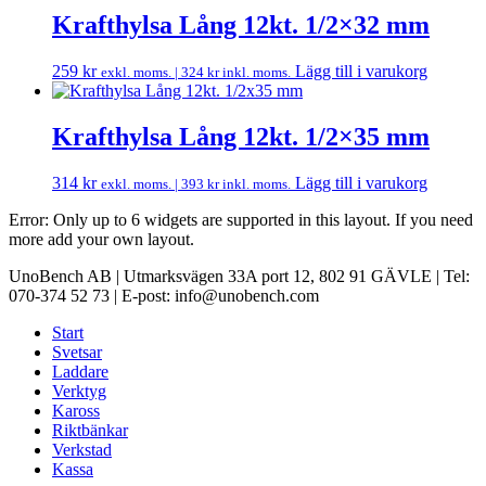
Krafthylsa Lång 12kt. 1/2×32 mm
259
kr
Lägg till i varukorg
exkl. moms. |
324
kr
inkl. moms.
Krafthylsa Lång 12kt. 1/2×35 mm
314
kr
Lägg till i varukorg
exkl. moms. |
393
kr
inkl. moms.
Error: Only up to 6 widgets are supported in this layout. If you need
more add your own layout.
UnoBench AB | Utmarksvägen 33A port 12, 802 91 GÄVLE | Tel:
070-374 52 73 | E-post: info@unobench.com
Start
Svetsar
Laddare
Verktyg
Kaross
Riktbänkar
Verkstad
Kassa