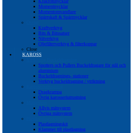
Kråkfotsnycklar
Momentnycklar
Momentomvandlare
Spärrskaft & Spärrnycklar
Övrigt
Kraftverktyg
Bits & Bitssatser
Nitverktyg
Oljefilterverktyg & filterkoppar
Close
KAROSS
Ytriktning Buckeldragning
Spotters och Pullers Buckeldragare för stål och
aluminium
Buckeldragnings- stationer
Verktyg buckeldragning / ytriktning
Karosseriutrustning
Dragkrampa
Övrig karosseriutrustning
Mätsystem
Allvis mätsystem
Övriga mätsystem
Plastlagningssystem
Plastlagningskit
Klammer till plastlagning