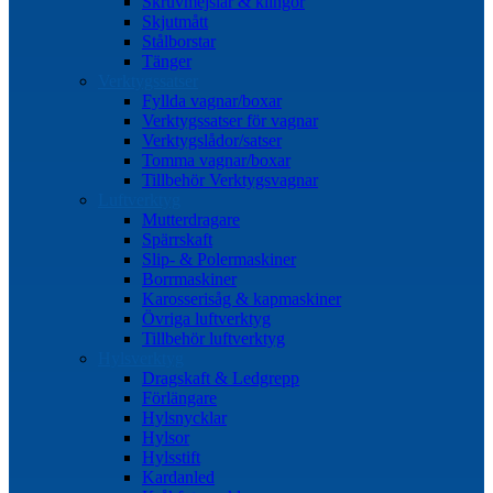
Skruvmejslar & klingor
Skjutmått
Stålborstar
Tänger
Verktygssatser
Fyllda vagnar/boxar
Verktygssatser för vagnar
Verktygslådor/satser
Tomma vagnar/boxar
Tillbehör Verktygsvagnar
Luftverktyg
Mutterdragare
Spärrskaft
Slip- & Polermaskiner
Borrmaskiner
Karosserisåg & kapmaskiner
Övriga luftverktyg
Tillbehör luftverktyg
Hylsverktyg
Dragskaft & Ledgrepp
Förlängare
Hylsnycklar
Hylsor
Hylsstift
Kardanled