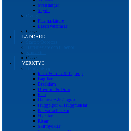
Svetstänger
Skydd
Övrigt
Plasmaskärare
Lasersvetsfräsar
Close
LADDARE
Starters/Boosters
Batteritestare och tillbehör
Konverters
Close
VERKTYG
Handverktyg
Insex & Torx & T-grepp
Bågfilar
Bräckjärn
Drivdorn & Dorn
Filar
Hammare & släggor
Huggpipor & Huggmejslar
Knivar och saxar
Nycklar
Ritsar
Skiftnycklar