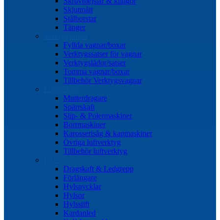
Skruvmejslar & klingor
Skjutmått
Stålborstar
Tänger
Verktygssatser
Fyllda vagnar/boxar
Verktygssatser för vagnar
Verktygslådor/satser
Tomma vagnar/boxar
Tillbehör Verktygsvagnar
Luftverktyg
Mutterdragare
Spärrskaft
Slip- & Polermaskiner
Borrmaskiner
Karosserisåg & kapmaskiner
Övriga luftverktyg
Tillbehör luftverktyg
Hylsverktyg
Dragskaft & Ledgrepp
Förlängare
Hylsnycklar
Hylsor
Hylsstift
Kardanled