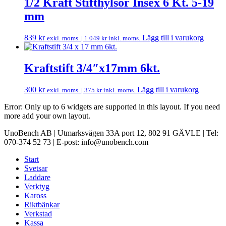
1/2 Kraft Stifthylsor Insex 6 Kt. 5-19
mm
839
kr
Lägg till i varukorg
exkl. moms. |
1 049
kr
inkl. moms.
Kraftstift 3/4″x17mm 6kt.
300
kr
Lägg till i varukorg
exkl. moms. |
375
kr
inkl. moms.
Error: Only up to 6 widgets are supported in this layout. If you need
more add your own layout.
UnoBench AB | Utmarksvägen 33A port 12, 802 91 GÄVLE | Tel:
070-374 52 73 | E-post: info@unobench.com
Start
Svetsar
Laddare
Verktyg
Kaross
Riktbänkar
Verkstad
Kassa