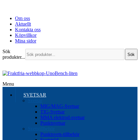
Om oss
Aktuellt
Kontakta oss
Köpvillkor
Mina sidor
Sök
Sök
produkter...
Menu
SVETSAR
Svetsar
MIG/MAG-Svetsar
TIG-Svetsar
MMA elektrod-svetsar
Punktsvetsar
Svetstillbehör
Punktsvets-tillbehör
Svetstråd