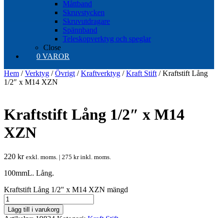
Måttband
Skruvstycken
Skruvutdragare
Spännband
Teleskopverktyg och speglar
Close
0 VAROR
Hem
/
Verktyg
/
Övrigt
/
Kraftverktyg
/
Kraft Stift
/ Kraftstift Lång
1/2″ x M14 XZN
Kraftstift Lång 1/2″ x M14
XZN
220
kr
exkl. moms. |
275
kr
inkl. moms.
100mmL. Lång.
Kraftstift Lång 1/2" x M14 XZN mängd
Lägg till i varukorg