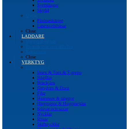
Svetstänger
Skydd
Övrigt
Plasmaskärare
Lasersvetsfräsar
Close
LADDARE
Starters/Boosters
Batteritestare och tillbehör
Konverters
Close
VERKTYG
Handverktyg
Insex & Torx & T-grepp
Bågfilar
Bräckjärn
Drivdorn & Dorn
Filar
Hammare & släggor
Huggpipor & Huggmejslar
Knivar och saxar
Nycklar
Ritsar
Skiftnycklar