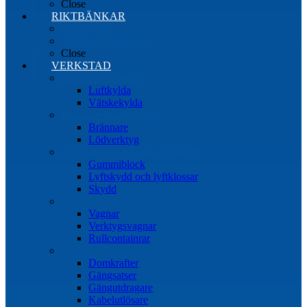
Close
RIKTBÄNKAR
Riktbänkar
Tillbehör riktbänkar
Close
VERKSTAD
Induktionsvärmare
Luftkylda
Vätskekylda
Brännare & lödverktyg
Brännare
Lödverktyg
Gummiblock, klossar och skydd
Gummiblock
Lyftskydd och lyftklossar
Skydd
Vagnar
Vagnar
Verktygsvagnar
Rullcontainrar
Övrig Verkstadsutrustning
Domkrafter
Gängsatser
Gängutdragare
Kabelutlösare