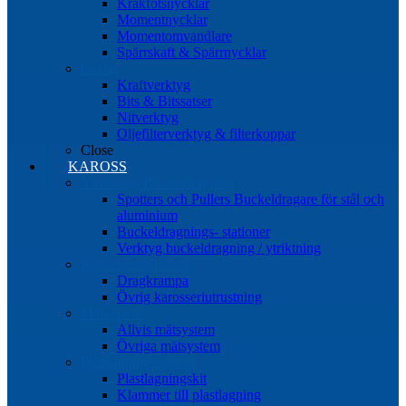
Kråkfotsnycklar
Momentnycklar
Momentomvandlare
Spärrskaft & Spärrnycklar
Övrigt
Kraftverktyg
Bits & Bitssatser
Nitverktyg
Oljefilterverktyg & filterkoppar
Close
KAROSS
Ytriktning Buckeldragning
Spotters och Pullers Buckeldragare för stål och
aluminium
Buckeldragnings- stationer
Verktyg buckeldragning / ytriktning
Karosseriutrustning
Dragkrampa
Övrig karosseriutrustning
Mätsystem
Allvis mätsystem
Övriga mätsystem
Plastlagningssystem
Plastlagningskit
Klammer till plastlagning