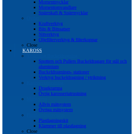
Momentnycklar
Momentomvandlare
Spärrskaft & Spärrnycklar
Övrigt
Kraftverktyg
Bits & Bitssatser
Nitverktyg
Oljefilterverktyg & filterkoppar
Close
KAROSS
Ytriktning Buckeldragning
Spotters och Pullers Buckeldragare för stål och
aluminium
Buckeldragnings- stationer
Verktyg buckeldragning / ytriktning
Karosseriutrustning
Dragkrampa
Övrig karosseriutrustning
Mätsystem
Allvis mätsystem
Övriga mätsystem
Plastlagningssystem
Plastlagningskit
Klammer till plastlagning
Close