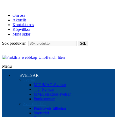
Om oss
Aktuellt
Kontakta oss
Köpvillkor
Mina sidor
Sök produkter...
Sök
Menu
SVETSAR
Svetsar
MIG/MAG-Svetsar
TIG-Svetsar
MMA elektrod-svetsar
Punktsvetsar
Svetstillbehör
Punktsvets-tillbehör
Svetstråd