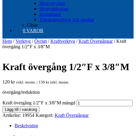
Skruvstycken
Skruvutdragare
Spännband
Teleskopverktyg och speglar
Close
0 VAROR
Hem
/
Verktyg
/
Övrigt
/
Kraftverktyg
/
Kraft Övergångar
/ Kraft
övergång 1/2″F x 3/8″M
Kraft övergång 1/2″F x 3/8″M
120
kr
exkl. moms. |
150
kr
inkl. moms.
övergång/reduktion
Kraft övergång 1/2"F x 3/8"M mängd
Lägg till i varukorg
Artikelnr:
19954
Kategori:
Kraft Övergångar
Beskrivning