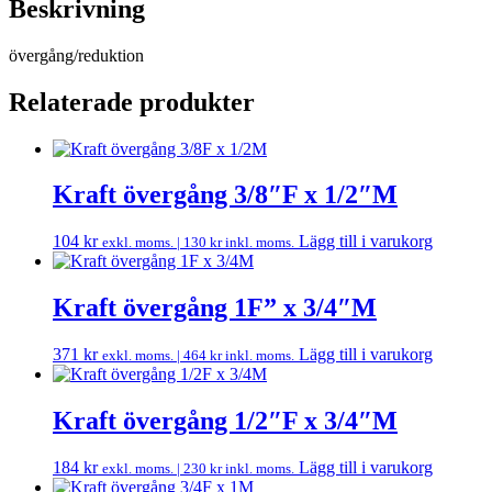
Beskrivning
övergång/reduktion
Relaterade produkter
Kraft övergång 3/8″F x 1/2″M
104
kr
Lägg till i varukorg
exkl. moms. |
130
kr
inkl. moms.
Kraft övergång 1F” x 3/4″M
371
kr
Lägg till i varukorg
exkl. moms. |
464
kr
inkl. moms.
Kraft övergång 1/2″F x 3/4″M
184
kr
Lägg till i varukorg
exkl. moms. |
230
kr
inkl. moms.