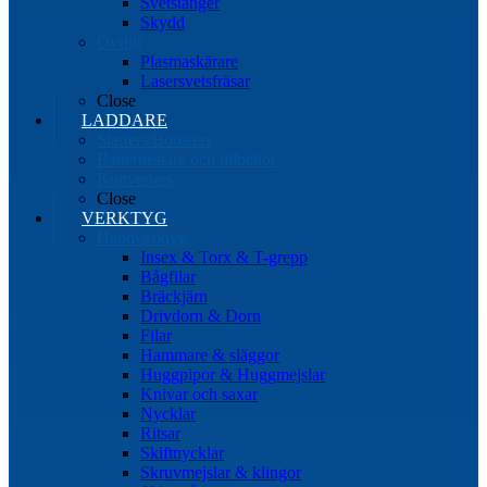
Svetstänger
Skydd
Övrigt
Plasmaskärare
Lasersvetsfräsar
Close
LADDARE
Starters/Boosters
Batteritestare och tillbehör
Konverters
Close
VERKTYG
Handverktyg
Insex & Torx & T-grepp
Bågfilar
Bräckjärn
Drivdorn & Dorn
Filar
Hammare & släggor
Huggpipor & Huggmejslar
Knivar och saxar
Nycklar
Ritsar
Skiftnycklar
Skruvmejslar & klingor