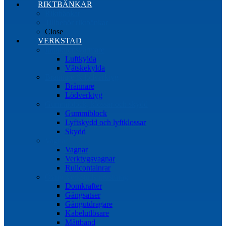
RIKTBÄNKAR
Riktbänkar
Tillbehör riktbänkar
Close
VERKSTAD
Induktionsvärmare
Luftkylda
Vätskekylda
Brännare & lödverktyg
Brännare
Lödverktyg
Gummiblock, klossar och skydd
Gummiblock
Lyftskydd och lyftklossar
Skydd
Vagnar
Vagnar
Verktygsvagnar
Rullcontainrar
Övrig Verkstadsutrustning
Domkrafter
Gängsatser
Gängutdragare
Kabelutlösare
Måttband