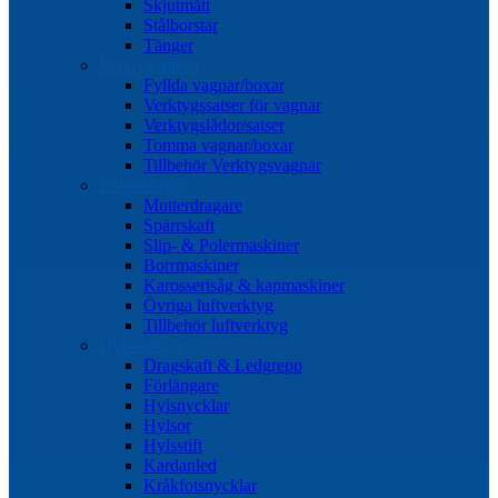
Skjutmått
Stålborstar
Tänger
Verktygssatser
Fyllda vagnar/boxar
Verktygssatser för vagnar
Verktygslådor/satser
Tomma vagnar/boxar
Tillbehör Verktygsvagnar
Luftverktyg
Mutterdragare
Spärrskaft
Slip- & Polermaskiner
Borrmaskiner
Karosserisåg & kapmaskiner
Övriga luftverktyg
Tillbehör luftverktyg
Hylsverktyg
Dragskaft & Ledgrepp
Förlängare
Hylsnycklar
Hylsor
Hylsstift
Kardanled
Kråkfotsnycklar