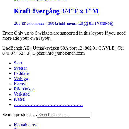
Kraft övergång 3/4″F x 1″M
288
kr
Lägg till i varukorg
exkl. moms. |
360
kr
inkl. moms.
Error: Only up to 6 widgets are supported in this layout. If you need
more add your own layout.
UnoBench AB | Utmarksvägen 33A port 12, 802 91 GÄVLE | Tel:
070-374 52 73 | E-post: info@unobench.com
Start
Svetsar
Laddare
Verktyg
Kaross
Riktbänkar
Verkstad
Kassa
………………………………………
Search products …
Kontakta oss