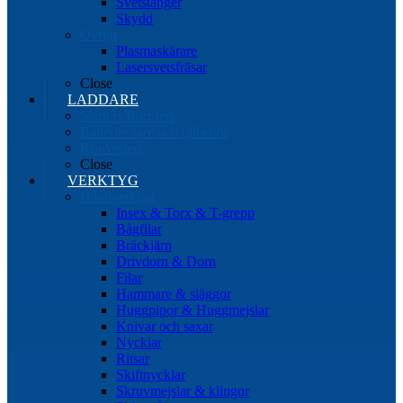
Svetstänger
Skydd
Övrigt
Plasmaskärare
Lasersvetsfräsar
Close
LADDARE
Starters/Boosters
Batteritestare och tillbehör
Konverters
Close
VERKTYG
Handverktyg
Insex & Torx & T-grepp
Bågfilar
Bräckjärn
Drivdorn & Dorn
Filar
Hammare & släggor
Huggpipor & Huggmejslar
Knivar och saxar
Nycklar
Ritsar
Skiftnycklar
Skruvmejslar & klingor