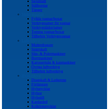
Skjutmått
Stålborstar
Tänger
Verktygssatser
Fyllda vagnar/boxar
Verktygssatser för vagnar
Verktygslådor/satser
Tomma vagnar/boxar
Tillbehör Verktygsvagnar
Luftverktyg
Mutterdragare
Spärrskaft
Slip- & Polermaskiner
Borrmaskiner
Karosserisåg & kapmaskiner
Övriga luftverktyg
Tillbehör luftverktyg
Hylsverktyg
Dragskaft & Ledgrepp
Förlängare
Hylsnycklar
Hylsor
Hylsstift
Kardanled
Kråkfotsnycklar