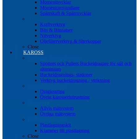
Momentnycklar
Momentomvandlare
Spärrskaft & Spärrnycklar
Övrigt
Kraftverktyg
Bits & Bitssatser
Nitverktyg
Oljefilterverktyg & filterkoppar
Close
KAROSS
Ytriktning Buckeldragning
Spotters och Pullers Buckeldragare för stål och
aluminium
Buckeldragnings- stationer
Verktyg buckeldragning / ytriktning
Karosseriutrustning
Dragkrampa
Övrig karosseriutrustning
Mätsystem
Allvis mätsystem
Övriga mätsystem
Plastlagningssystem
Plastlagningskit
Klammer till plastlagning
Close