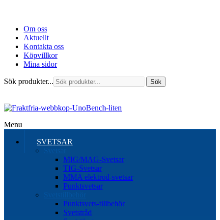
Om oss
Aktuellt
Kontakta oss
Köpvillkor
Mina sidor
Sök produkter...
Sök
Menu
SVETSAR
Svetsar
MIG/MAG-Svetsar
TIG-Svetsar
MMA elektrod-svetsar
Punktsvetsar
Svetstillbehör
Punktsvets-tillbehör
Svetstråd