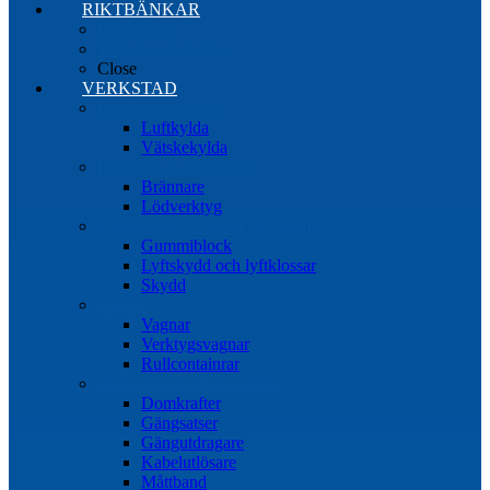
RIKTBÄNKAR
Riktbänkar
Tillbehör riktbänkar
Close
VERKSTAD
Induktionsvärmare
Luftkylda
Vätskekylda
Brännare & lödverktyg
Brännare
Lödverktyg
Gummiblock, klossar och skydd
Gummiblock
Lyftskydd och lyftklossar
Skydd
Vagnar
Vagnar
Verktygsvagnar
Rullcontainrar
Övrig Verkstadsutrustning
Domkrafter
Gängsatser
Gängutdragare
Kabelutlösare
Måttband