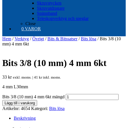
Skruvstycken
Skruvutdragare
Spännband
Teleskopverktyg och speglar
Close
0 VAROR
Hem
/
Verktyg
/
Övrigt
/
Bits & Bitssatser
/
Bits lösa
/ Bits 3/8 (10
mm) 4 mm 6kt
Bits 3/8 (10 mm) 4 mm 6kt
33
kr
exkl. moms. |
41
kr
inkl. moms.
4 mm L30mm
Bits 3/8 (10 mm) 4 mm 6kt mängd
Lägg till i varukorg
Artikelnr:
4654
Kategori:
Bits lösa
Beskrivning