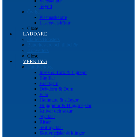
Svetstänger
Skydd
Övrigt
Plasmaskärare
Lasersvetsfräsar
Close
LADDARE
Starters/Boosters
Batteritestare och tillbehör
Konverters
Close
VERKTYG
Handverktyg
Insex & Torx & T-grepp
Bågfilar
Bräckjärn
Drivdorn & Dorn
Filar
Hammare & släggor
Huggpipor & Huggmejslar
Knivar och saxar
Nycklar
Ritsar
Skiftnycklar
Skruvmejslar & klingor