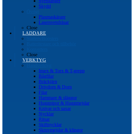
Svetstänger
Skydd
Övrigt
Plasmaskärare
Lasersvetsfräsar
Close
LADDARE
Starters/Boosters
Batteritestare och tillbehör
Konverters
Close
VERKTYG
Handverktyg
Insex & Torx & T-grepp
Bågfilar
Bräckjärn
Drivdorn & Dorn
Filar
Hammare & släggor
Huggpipor & Huggmejslar
Knivar och saxar
Nycklar
Ritsar
Skiftnycklar
Skruvmejslar & klingor