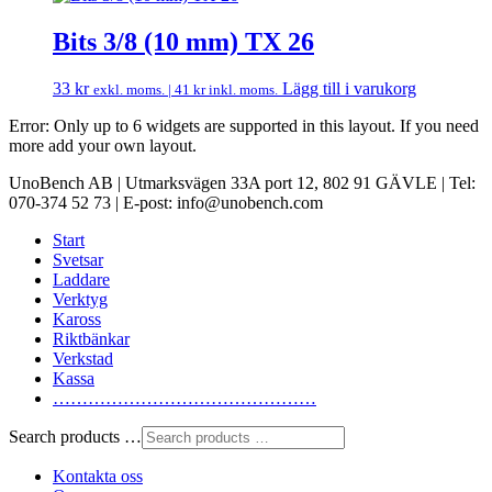
Bits 3/8 (10 mm) TX 26
33
kr
Lägg till i varukorg
exkl. moms. |
41
kr
inkl. moms.
Error: Only up to 6 widgets are supported in this layout. If you need
more add your own layout.
UnoBench AB | Utmarksvägen 33A port 12, 802 91 GÄVLE | Tel:
070-374 52 73 | E-post: info@unobench.com
Start
Svetsar
Laddare
Verktyg
Kaross
Riktbänkar
Verkstad
Kassa
………………………………………
Search products …
Kontakta oss