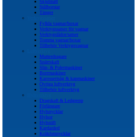
Skjutmått
Stålborstar
Tänger
Verktygssatser
Fyllda vagnar/boxar
Verktygssatser för vagnar
Verktygslådor/satser
Tomma vagnar/boxar
Tillbehör Verktygsvagnar
Luftverktyg
Mutterdragare
Spärrskaft
Slip- & Polermaskiner
Borrmaskiner
Karosserisåg & kapmaskiner
Övriga luftverktyg
Tillbehör luftverktyg
Hylsverktyg
Dragskaft & Ledgrepp
Förlängare
Hylsnycklar
Hylsor
Hylsstift
Kardanled
Kråkfotsnycklar