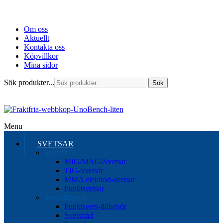
Om oss
Aktuellt
Kontakta oss
Köpvillkor
Mina sidor
Sök produkter...
Sök
Menu
SVETSAR
Svetsar
MIG/MAG-Svetsar
TIG-Svetsar
MMA elektrod-svetsar
Punktsvetsar
Svetstillbehör
Punktsvets-tillbehör
Svetstråd