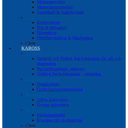
Momentnycklar
Momentomvandlare
Spärrskaft & Spärrnycklar
Övrigt
Kraftverktyg
Bits & Bitssatser
Nitverktyg
Oljefilterverktyg & filterkoppar
Close
KAROSS
Ytriktning Buckeldragning
Spotters och Pullers Buckeldragare för stål och
aluminium
Buckeldragnings- stationer
Verktyg buckeldragning / ytriktning
Karosseriutrustning
Dragkrampa
Övrig karosseriutrustning
Mätsystem
Allvis mätsystem
Övriga mätsystem
Plastlagningssystem
Plastlagningskit
Klammer till plastlagning
Close