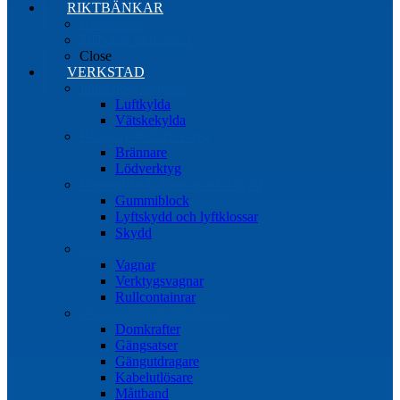
RIKTBÄNKAR
Riktbänkar
Tillbehör riktbänkar
Close
VERKSTAD
Induktionsvärmare
Luftkylda
Vätskekylda
Brännare & lödverktyg
Brännare
Lödverktyg
Gummiblock, klossar och skydd
Gummiblock
Lyftskydd och lyftklossar
Skydd
Vagnar
Vagnar
Verktygsvagnar
Rullcontainrar
Övrig Verkstadsutrustning
Domkrafter
Gängsatser
Gängutdragare
Kabelutlösare
Måttband