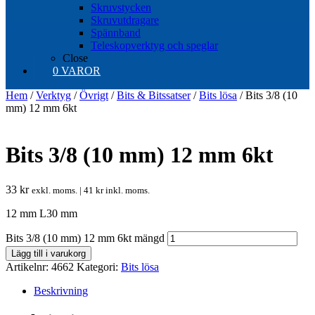
Skruvstycken
Skruvutdragare
Spännband
Teleskopverktyg och speglar
Close
0 VAROR
Hem
/
Verktyg
/
Övrigt
/
Bits & Bitssatser
/
Bits lösa
/ Bits 3/8 (10
mm) 12 mm 6kt
Bits 3/8 (10 mm) 12 mm 6kt
33
kr
exkl. moms. |
41
kr
inkl. moms.
12 mm L30 mm
Bits 3/8 (10 mm) 12 mm 6kt mängd
Lägg till i varukorg
Artikelnr:
4662
Kategori:
Bits lösa
Beskrivning