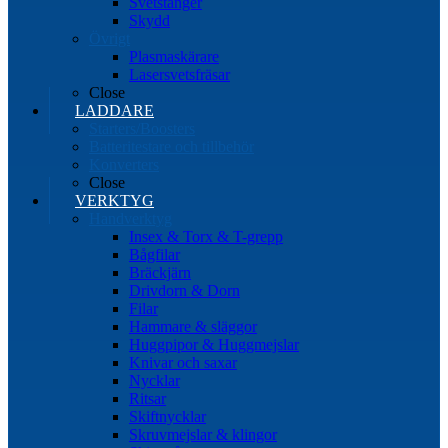
Svetstänger
Skydd
Övrigt
Plasmaskärare
Lasersvetsfräsar
Close
LADDARE
Starters/Boosters
Batteritestare och tillbehör
Konverters
Close
VERKTYG
Handverktyg
Insex & Torx & T-grepp
Bågfilar
Bräckjärn
Drivdorn & Dorn
Filar
Hammare & släggor
Huggpipor & Huggmejslar
Knivar och saxar
Nycklar
Ritsar
Skiftnycklar
Skruvmejslar & klingor