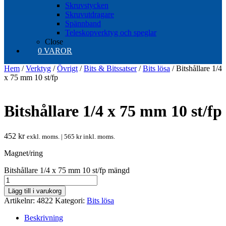
Skruvstycken
Skruvutdragare
Spännband
Teleskopverktyg och speglar
Close
0 VAROR
Hem
/
Verktyg
/
Övrigt
/
Bits & Bitssatser
/
Bits lösa
/ Bitshållare 1/4
x 75 mm 10 st/fp
Bitshållare 1/4 x 75 mm 10 st/fp
452
kr
exkl. moms. |
565
kr
inkl. moms.
Magnet/ring
Bitshållare 1/4 x 75 mm 10 st/fp mängd
Lägg till i varukorg
Artikelnr:
4822
Kategori:
Bits lösa
Beskrivning