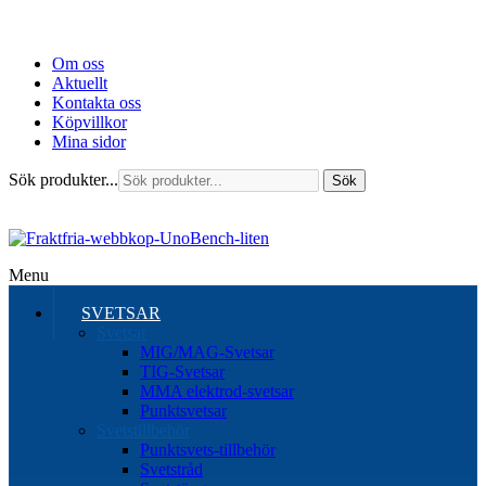
Om oss
Aktuellt
Kontakta oss
Köpvillkor
Mina sidor
Sök produkter...
Sök
Menu
SVETSAR
Svetsar
MIG/MAG-Svetsar
TIG-Svetsar
MMA elektrod-svetsar
Punktsvetsar
Svetstillbehör
Punktsvets-tillbehör
Svetstråd