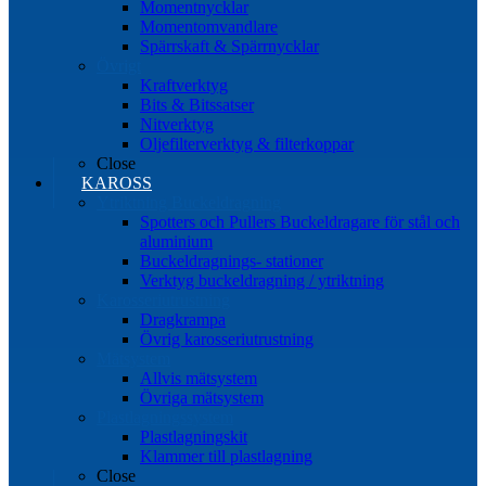
Momentnycklar
Momentomvandlare
Spärrskaft & Spärrnycklar
Övrigt
Kraftverktyg
Bits & Bitssatser
Nitverktyg
Oljefilterverktyg & filterkoppar
Close
KAROSS
Ytriktning Buckeldragning
Spotters och Pullers Buckeldragare för stål och
aluminium
Buckeldragnings- stationer
Verktyg buckeldragning / ytriktning
Karosseriutrustning
Dragkrampa
Övrig karosseriutrustning
Mätsystem
Allvis mätsystem
Övriga mätsystem
Plastlagningssystem
Plastlagningskit
Klammer till plastlagning
Close