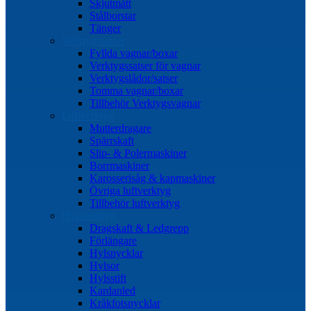
Skjutmått
Stålborstar
Tänger
Verktygssatser
Fyllda vagnar/boxar
Verktygssatser för vagnar
Verktygslådor/satser
Tomma vagnar/boxar
Tillbehör Verktygsvagnar
Luftverktyg
Mutterdragare
Spärrskaft
Slip- & Polermaskiner
Borrmaskiner
Karosserisåg & kapmaskiner
Övriga luftverktyg
Tillbehör luftverktyg
Hylsverktyg
Dragskaft & Ledgrepp
Förlängare
Hylsnycklar
Hylsor
Hylsstift
Kardanled
Kråkfotsnycklar