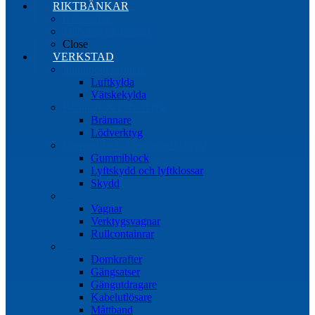
RIKTBÄNKAR
Riktbänkar
Tillbehör riktbänkar
Close
VERKSTAD
Induktionsvärmare
Luftkylda
Vätskekylda
Brännare & lödverktyg
Brännare
Lödverktyg
Gummiblock, klossar och skydd
Gummiblock
Lyftskydd och lyftklossar
Skydd
Vagnar
Vagnar
Verktygsvagnar
Rullcontainrar
Övrig Verkstadsutrustning
Domkrafter
Gängsatser
Gängutdragare
Kabelutlösare
Måttband