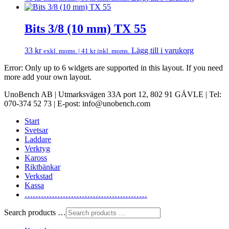
Bits 3/8 (10 mm) TX 55
33
kr
Lägg till i varukorg
exkl. moms. |
41
kr
inkl. moms.
Error: Only up to 6 widgets are supported in this layout. If you need
more add your own layout.
UnoBench AB | Utmarksvägen 33A port 12, 802 91 GÄVLE | Tel:
070-374 52 73 | E-post: info@unobench.com
Start
Svetsar
Laddare
Verktyg
Kaross
Riktbänkar
Verkstad
Kassa
………………………………………
Search products …