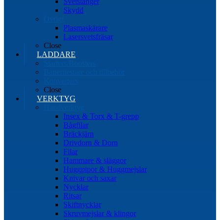
Svetstänger
Skydd
Övrigt
Plasmaskärare
Lasersvetsfräsar
Close
LADDARE
Starters/Boosters
Batteritestare och tillbehör
Konverters
Close
VERKTYG
Handverktyg
Insex & Torx & T-grepp
Bågfilar
Bräckjärn
Drivdorn & Dorn
Filar
Hammare & släggor
Huggpipor & Huggmejslar
Knivar och saxar
Nycklar
Ritsar
Skiftnycklar
Skruvmejslar & klingor