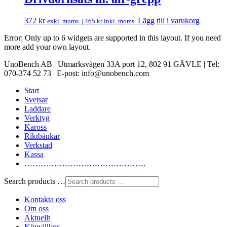
372
kr
Lägg till i varukorg
exkl. moms. |
465
kr
inkl. moms.
Error: Only up to 6 widgets are supported in this layout. If you need
more add your own layout.
UnoBench AB | Utmarksvägen 33A port 12, 802 91 GÄVLE | Tel:
070-374 52 73 | E-post: info@unobench.com
Start
Svetsar
Laddare
Verktyg
Kaross
Riktbänkar
Verkstad
Kassa
………………………………………
Search products …
Kontakta oss
Om oss
Aktuellt
Köpvillkor