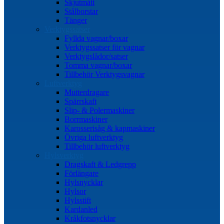
Skjutmått
Stålborstar
Tänger
Verktygssatser
Fyllda vagnar/boxar
Verktygssatser för vagnar
Verktygslådor/satser
Tomma vagnar/boxar
Tillbehör Verktygsvagnar
Luftverktyg
Mutterdragare
Spärrskaft
Slip- & Polermaskiner
Borrmaskiner
Karosserisåg & kapmaskiner
Övriga luftverktyg
Tillbehör luftverktyg
Hylsverktyg
Dragskaft & Ledgrepp
Förlängare
Hylsnycklar
Hylsor
Hylsstift
Kardanled
Kråkfotsnycklar