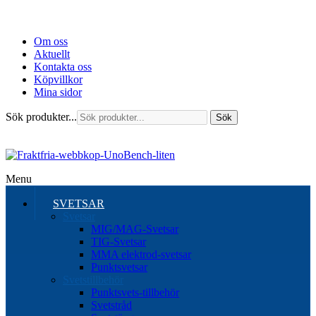
Om oss
Aktuellt
Kontakta oss
Köpvillkor
Mina sidor
Sök produkter...
Sök
Menu
SVETSAR
Svetsar
MIG/MAG-Svetsar
TIG-Svetsar
MMA elektrod-svetsar
Punktsvetsar
Svetstillbehör
Punktsvets-tillbehör
Svetstråd