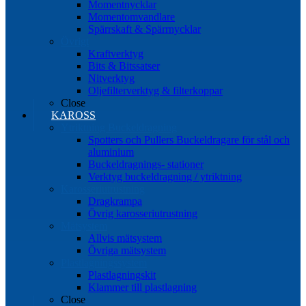
Momentnycklar
Momentomvandlare
Spärrskaft & Spärrnycklar
Övrigt
Kraftverktyg
Bits & Bitssatser
Nitverktyg
Oljefilterverktyg & filterkoppar
Close
KAROSS
Ytriktning Buckeldragning
Spotters och Pullers Buckeldragare för stål och
aluminium
Buckeldragnings- stationer
Verktyg buckeldragning / ytriktning
Karosseriutrustning
Dragkrampa
Övrig karosseriutrustning
Mätsystem
Allvis mätsystem
Övriga mätsystem
Plastlagningssystem
Plastlagningskit
Klammer till plastlagning
Close