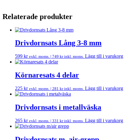
Relaterade produkter
Drivdornsats Lång 3-8 mm
599
kr
Lägg till i varukorg
exkl. moms. |
749
kr
inkl. moms.
Körnaresats 4 delar
225
kr
Lägg till i varukorg
exkl. moms. |
281
kr
inkl. moms.
Drivdornsats i metallväska
265
kr
Lägg till i varukorg
exkl. moms. |
331
kr
inkl. moms.
Drivdornsats m. air-grepp