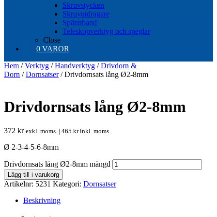
Skruvstycken
Skruvutdragare
Spännband
Teleskopverktyg och speglar
Close
0 VAROR
Hem
/
Verktyg
/
Handverktyg
/
Drivdorn &
Dorn
/
Dornsatser
/ Drivdornsats lång Ø2-8mm
Drivdornsats lång Ø2-8mm
372
kr
exkl. moms. |
465
kr
inkl. moms.
Ø 2-3-4-5-6-8mm
Drivdornsats lång Ø2-8mm mängd
Lägg till i varukorg
Artikelnr:
5231
Kategori:
Dornsatser
Beskrivning