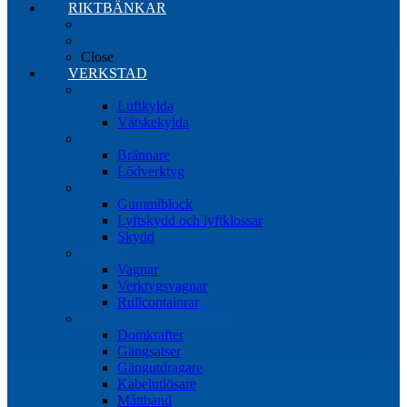
RIKTBÄNKAR
Riktbänkar
Tillbehör riktbänkar
Close
VERKSTAD
Induktionsvärmare
Luftkylda
Vätskekylda
Brännare & lödverktyg
Brännare
Lödverktyg
Gummiblock, klossar och skydd
Gummiblock
Lyftskydd och lyftklossar
Skydd
Vagnar
Vagnar
Verktygsvagnar
Rullcontainrar
Övrig Verkstadsutrustning
Domkrafter
Gängsatser
Gängutdragare
Kabelutlösare
Måttband