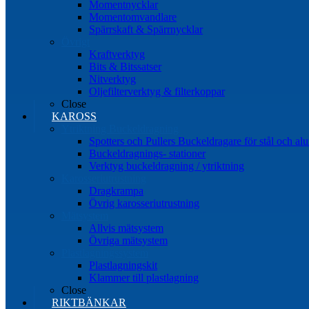
Momentnycklar
Momentomvandlare
Spärrskaft & Spärrnycklar
Övrigt
Kraftverktyg
Bits & Bitssatser
Nitverktyg
Oljefilterverktyg & filterkoppar
Close
KAROSS
Ytriktning Buckeldragning
Spotters och Pullers Buckeldragare för stål och a
Buckeldragnings- stationer
Verktyg buckeldragning / ytriktning
Karosseriutrustning
Dragkrampa
Övrig karosseriutrustning
Mätsystem
Allvis mätsystem
Övriga mätsystem
Plastlagningssystem
Plastlagningskit
Klammer till plastlagning
Close
RIKTBÄNKAR