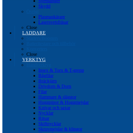
Svetstänger
Skydd
Övrigt
Plasmaskärare
Lasersvetsfräsar
Close
LADDARE
Starters/Boosters
Batteritestare och tillbehör
Konverters
Close
VERKTYG
Handverktyg
Insex & Torx & T-grepp
Bågfilar
Bräckjärn
Drivdorn & Dorn
Filar
Hammare & släggor
Huggpipor & Huggmejslar
Knivar och saxar
Nycklar
Ritsar
Skiftnycklar
Skruvmejslar & klingor