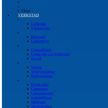
Riktbänkar
Tillbehör riktbänkar
Close
VERKSTAD
Induktionsvärmare
Luftkylda
Vätskekylda
Brännare & lödverktyg
Brännare
Lödverktyg
Gummiblock, klossar och skydd
Gummiblock
Lyftskydd och lyftklossar
Skydd
Vagnar
Vagnar
Verktygsvagnar
Rullcontainrar
Övrig Verkstadsutrustning
Domkrafter
Gängsatser
Gängutdragare
Kabelutlösare
Måttband
Skruvstycken