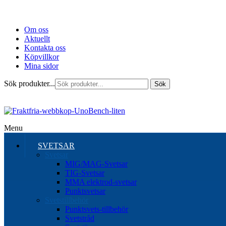
Om oss
Aktuellt
Kontakta oss
Köpvillkor
Mina sidor
Sök produkter...
Sök
Menu
SVETSAR
Svetsar
MIG/MAG-Svetsar
TIG-Svetsar
MMA elektrod-svetsar
Punktsvetsar
Svetstillbehör
Punktsvets-tillbehör
Svetstråd