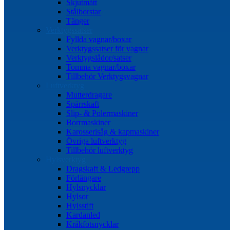
Skjutmått
Stålborstar
Tänger
Verktygssatser
Fyllda vagnar/boxar
Verktygssatser för vagnar
Verktygslådor/satser
Tomma vagnar/boxar
Tillbehör Verktygsvagnar
Luftverktyg
Mutterdragare
Spärrskaft
Slip- & Polermaskiner
Borrmaskiner
Karosserisåg & kapmaskiner
Övriga luftverktyg
Tillbehör luftverktyg
Hylsverktyg
Dragskaft & Ledgrepp
Förlängare
Hylsnycklar
Hylsor
Hylsstift
Kardanled
Kråkfotsnycklar