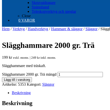
Skruvutdragare
Spännband
Teleskopverktyg och speglar
Close
0 VAROR
Hem
/
Verktyg
/
Handverktyg
/
Hammare & släggor
/
Släggor
/ Slägg
Slägghammare 2000 gr. Trä
199
kr
exkl. moms. |
249
kr
inkl. moms.
Slägghammare med träskaft.
Slägghammare 2000 gr. Trä mängd
Lägg till i varukorg
Artikelnr:
5353
Kategori:
Släggor
Beskrivning
Beskrivning