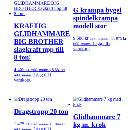
G krampa bygel
spindelkrampa
KRAFTIG
modell stor
GLIDHAMMARE
9 580
kr
exkl. moms. |
11 975
kr
BIG BROTHER
Lägg till i
inkl. moms.
slagkraft upp till
varukorg
8 ton!
4 465
kr
exkl. moms. |
5 581
kr
Lägg till i
inkl. moms.
varukorg
Dragstropp 20 ton
Glidhammare 7
kg m. krok
1 475
kr
exkl. moms. |
1 844
kr
Lägg till i
inkl. moms.