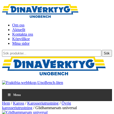
Om oss
Aktuellt
Kontakta oss
Köpvillkor
Mina sidor
Sök
Sök
produkter...
Menu
Hem
/
Kaross
/
Karosseriutrustning
/
Övrig
karosseriutrustning
/ Glidhammarsats universal