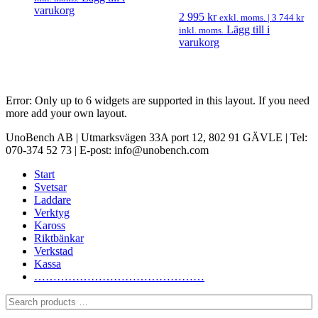
varukorg
2 995
kr
exkl. moms. |
3 744
kr
Lägg till i
inkl. moms.
varukorg
Error: Only up to 6 widgets are supported in this layout. If you need
more add your own layout.
UnoBench AB | Utmarksvägen 33A port 12, 802 91 GÄVLE | Tel:
070-374 52 73 | E-post: info@unobench.com
Start
Svetsar
Laddare
Verktyg
Kaross
Riktbänkar
Verkstad
Kassa
………………………………………
Search
products