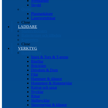
Svetstänger
Skydd
Övrigt
Plasmaskärare
Lasersvetsfräsar
Close
LADDARE
Starters/Boosters
Batteritestare och tillbehör
Konverters
Close
VERKTYG
Handverktyg
Insex & Torx & T-grepp
Bågfilar
Bräckjärn
Drivdorn & Dorn
Filar
Hammare & släggor
Huggpipor & Huggmejslar
Knivar och saxar
Nycklar
Ritsar
Skiftnycklar
Skruvmejslar & klingor