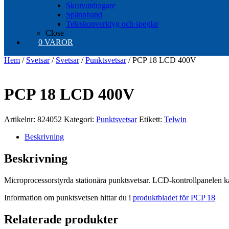
Skruvutdragare
Spännband
Teleskopverktyg och speglar
Close
0 VAROR
Hem
/
Svetsar
/
Svetsar
/
Punktsvetsar
/ PCP 18 LCD 400V
PCP 18 LCD 400V
Artikelnr:
824052
Kategori:
Punktsvetsar
Etikett:
Telwin
Beskrivning
Beskrivning
Microprocessorstyrda stationära punktsvetsar. LCD-kontrollpanelen k
Information om punktsvetsen hittar du i
produktbladet för PCP 18
Relaterade produkter