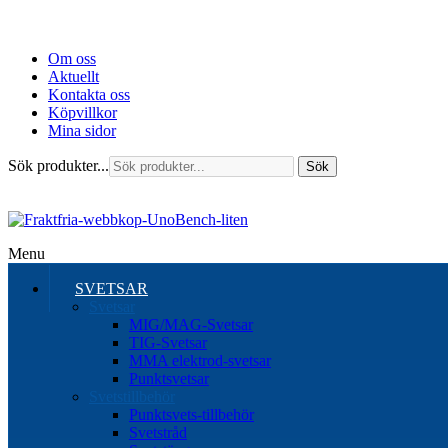
Om oss
Aktuellt
Kontakta oss
Köpvillkor
Mina sidor
Sök produkter...
Sök
Menu
SVETSAR
Svetsar
MIG/MAG-Svetsar
TIG-Svetsar
MMA elektrod-svetsar
Punktsvetsar
Svetstillbehör
Punktsvets-tillbehör
Svetstråd