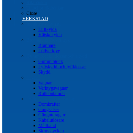
Riktbänkar
Tillbehör riktbänkar
Close
VERKSTAD
Induktionsvärmare
Luftkylda
Vätskekylda
Brännare & lödverktyg
Brännare
Lödverktyg
Gummiblock, klossar och skydd
Gummiblock
Lyftskydd och lyftklossar
Skydd
Vagnar
Vagnar
Verktygsvagnar
Rullcontainrar
Övrig Verkstadsutrustning
Domkrafter
Gängsatser
Gängutdragare
Kabelutlösare
Måttband
Skruvstycken