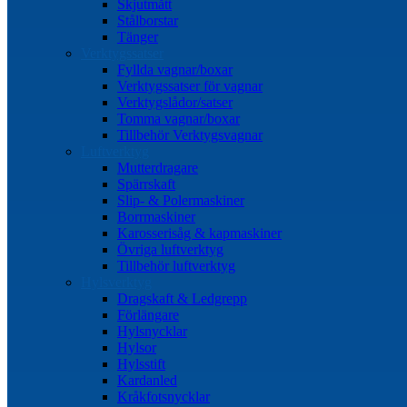
Skjutmått
Stålborstar
Tänger
Verktygssatser
Fyllda vagnar/boxar
Verktygssatser för vagnar
Verktygslådor/satser
Tomma vagnar/boxar
Tillbehör Verktygsvagnar
Luftverktyg
Mutterdragare
Spärrskaft
Slip- & Polermaskiner
Borrmaskiner
Karosserisåg & kapmaskiner
Övriga luftverktyg
Tillbehör luftverktyg
Hylsverktyg
Dragskaft & Ledgrepp
Förlängare
Hylsnycklar
Hylsor
Hylsstift
Kardanled
Kråkfotsnycklar