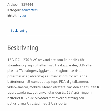
Artikelnr:
829444
Kategori:
Konverters
Etikett:
Telwin
Beskrivning
Beskrivning
12 V DC – 230 V AC omvandlare som är idealisk för
strömförsörjning i bil eller husbil; rakapparater, LCD-eller
plasma-TV, halogenvägglampor, slagborrmaskiner,
polermaskiner, elverktyg i allmänhet och för att ladda
batterierna i till exmepel lap tops, PDA, digitalkameror,
videokameror, mobiltelefoner etcetera. När den är ansluten till
cigarettändaruttaget omvandlar den till 12V spänningen i
batteriet till 230V. Skyddad mot överbelastning och
polvändning. Utrustad med 2 USB-portar.