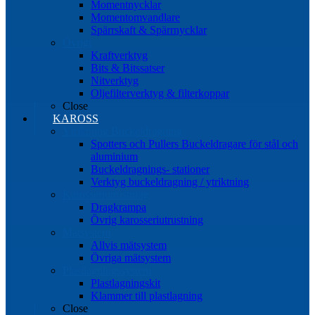
Momentnycklar
Momentomvandlare
Spärrskaft & Spärrnycklar
Övrigt
Kraftverktyg
Bits & Bitssatser
Nitverktyg
Oljefilterverktyg & filterkoppar
Close
KAROSS
Ytriktning Buckeldragning
Spotters och Pullers Buckeldragare för stål och
aluminium
Buckeldragnings- stationer
Verktyg buckeldragning / ytriktning
Karosseriutrustning
Dragkrampa
Övrig karosseriutrustning
Mätsystem
Allvis mätsystem
Övriga mätsystem
Plastlagningssystem
Plastlagningskit
Klammer till plastlagning
Close