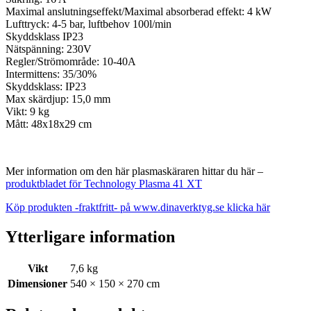
Maximal anslutningseffekt/Maximal absorberad effekt: 4 kW
Lufttryck: 4-5 bar, luftbehov 100l/min
Skyddsklass IP23
Nätspänning: 230V
Regler/Strömområde: 10-40A
Intermittens: 35/30%
Skyddsklass: IP23
Max skärdjup: 15,0 mm
Vikt: 9 kg
Mått: 48x18x29 cm
Mer information om den här plasmaskäraren hittar du här –
produktbladet för Technology Plasma 41 XT
Köp produkten -fraktfritt- på www.dinaverktyg.se klicka här
Ytterligare information
Vikt
7,6 kg
Dimensioner
540 × 150 × 270 cm