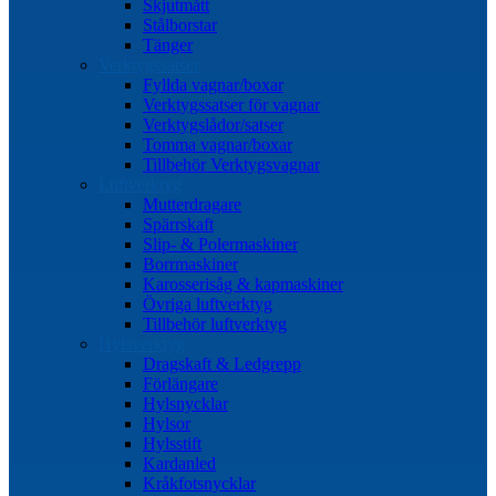
Skjutmått
Stålborstar
Tänger
Verktygssatser
Fyllda vagnar/boxar
Verktygssatser för vagnar
Verktygslådor/satser
Tomma vagnar/boxar
Tillbehör Verktygsvagnar
Luftverktyg
Mutterdragare
Spärrskaft
Slip- & Polermaskiner
Borrmaskiner
Karosserisåg & kapmaskiner
Övriga luftverktyg
Tillbehör luftverktyg
Hylsverktyg
Dragskaft & Ledgrepp
Förlängare
Hylsnycklar
Hylsor
Hylsstift
Kardanled
Kråkfotsnycklar