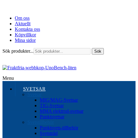
Om oss
Aktuellt
Kontakta oss
Köpvillkor
Mina sidor
Sök produkter...
Sök
Menu
SVETSAR
Svetsar
MIG/MAG-Svetsar
TIG-Svetsar
MMA elektrod-svetsar
Punktsvetsar
Svetstillbehör
Punktsvets-tillbehör
Svetstråd