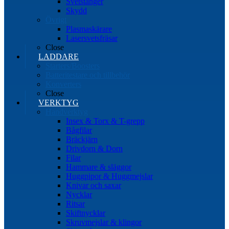
Svetstänger
Skydd
Övrigt
Plasmaskärare
Lasersvetsfräsar
Close
LADDARE
Starters/Boosters
Batteritestare och tillbehör
Konverters
Close
VERKTYG
Handverktyg
Insex & Torx & T-grepp
Bågfilar
Bräckjärn
Drivdorn & Dorn
Filar
Hammare & släggor
Huggpipor & Huggmejslar
Knivar och saxar
Nycklar
Ritsar
Skiftnycklar
Skruvmejslar & klingor