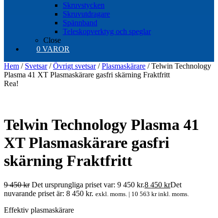
Skruvstycken
Skruvutdragare
Spännband
Teleskopverktyg och speglar
Close
0 VAROR
Hem
/
Svetsar
/
Övrigt svetsar
/
Plasmaskärare
/ Telwin Technology
Plasma 41 XT Plasmaskärare gasfri skärning Fraktfritt
Rea!
Telwin Technology Plasma 41
XT Plasmaskärare gasfri
skärning Fraktfritt
9 450
kr
Det ursprungliga priset var: 9 450 kr.
8 450
kr
Det
nuvarande priset är: 8 450 kr.
exkl. moms. |
10 563
kr
inkl. moms.
Effektiv plasmaskärare