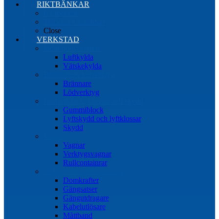
RIKTBÄNKAR
Riktbänkar
Tillbehör riktbänkar
Close
VERKSTAD
Induktionsvärmare
Luftkylda
Vätskekylda
Brännare & lödverktyg
Brännare
Lödverktyg
Gummiblock, klossar och skydd
Gummiblock
Lyftskydd och lyftklossar
Skydd
Vagnar
Vagnar
Verktygsvagnar
Rullcontainrar
Övrig Verkstadsutrustning
Domkrafter
Gängsatser
Gängutdragare
Kabelutlösare
Måttband