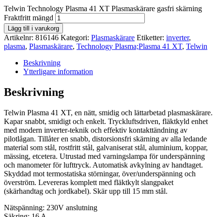
Telwin Technology Plasma 41 XT Plasmaskärare gasfri skärning
Fraktfritt mängd
Lägg till i varukorg
Artikelnr:
816146
Kategori:
Plasmaskärare
Etiketter:
inverter
,
plasma
,
Plasmaskärare
,
Technology Plasma;Plasma 41 XT
,
Telwin
Beskrivning
Ytterligare information
Beskrivning
Telwin Plasma 41 XT, en nätt, smidig och lättarbetad plasmaskärare.
Kapar snabbt, smidigt och enkelt. Tryckluftsdriven, fläktkyld enhet
med modern inverter-teknik och effektiv kontakttändning av
pilotlågan. Tillåter en snabb, distorsionsfri skärning av alla ledande
material som stål, rostfritt stål, galvaniserat stål, aluminium, koppar,
mässing, etcetera. Utrustad med varningslampa för underspänning
och manometer för lufttryck. Automatisk avkylning av handtaget.
Skyddad mot termostatiska störningar, över/underspänning och
överström. Levereras komplett med fläktkylt slangpaket
(skärhandtag och jordkabel). Skär upp till 15 mm stål.
Nätspänning: 230V anslutning
Säkring: 16 A