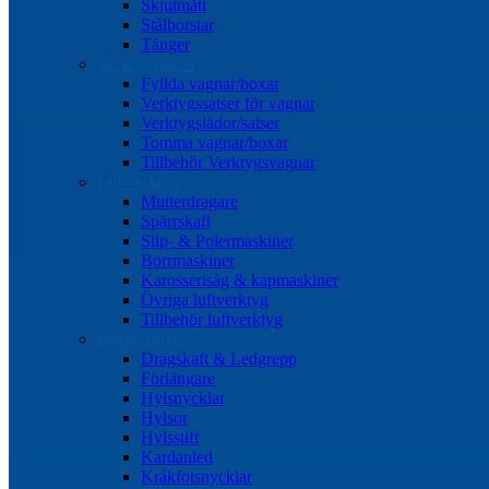
Skjutmått
Stålborstar
Tänger
Verktygssatser
Fyllda vagnar/boxar
Verktygssatser för vagnar
Verktygslådor/satser
Tomma vagnar/boxar
Tillbehör Verktygsvagnar
Luftverktyg
Mutterdragare
Spärrskaft
Slip- & Polermaskiner
Borrmaskiner
Karosserisåg & kapmaskiner
Övriga luftverktyg
Tillbehör luftverktyg
Hylsverktyg
Dragskaft & Ledgrepp
Förlängare
Hylsnycklar
Hylsor
Hylsstift
Kardanled
Kråkfotsnycklar