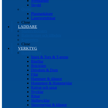
Svetstänger
Skydd
Övrigt
Plasmaskärare
Lasersvetsfräsar
Close
LADDARE
Starters/Boosters
Batteritestare och tillbehör
Konverters
Close
VERKTYG
Handverktyg
Insex & Torx & T-grepp
Bågfilar
Bräckjärn
Drivdorn & Dorn
Filar
Hammare & släggor
Huggpipor & Huggmejslar
Knivar och saxar
Nycklar
Ritsar
Skiftnycklar
Skruvmejslar & klingor