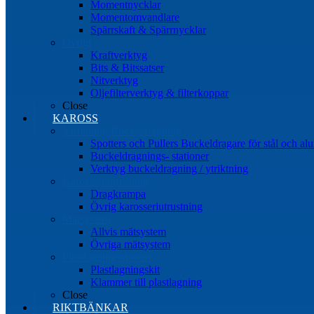
Momentnycklar
Momentomvandlare
Spärrskaft & Spärrnycklar
Övrigt
Kraftverktyg
Bits & Bitssatser
Nitverktyg
Oljefilterverktyg & filterkoppar
Close
KAROSS
Ytriktning Buckeldragning
Spotters och Pullers Buckeldragare för stål och a
Buckeldragnings- stationer
Verktyg buckeldragning / ytriktning
Karosseriutrustning
Dragkrampa
Övrig karosseriutrustning
Mätsystem
Allvis mätsystem
Övriga mätsystem
Plastlagningssystem
Plastlagningskit
Klammer till plastlagning
Close
RIKTBÄNKAR