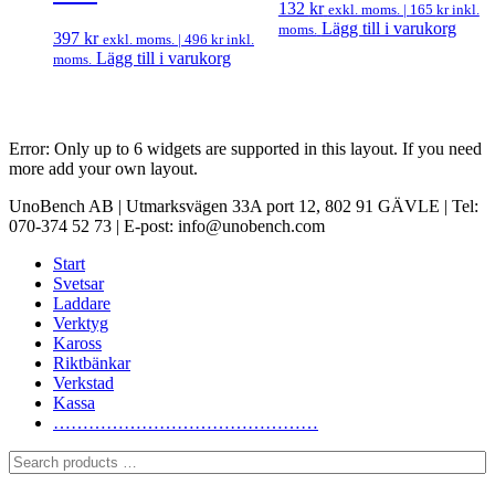
132
kr
exkl. moms. |
165
kr
inkl.
Lägg till i varukorg
moms.
397
kr
exkl. moms. |
496
kr
inkl.
Lägg till i varukorg
moms.
Error: Only up to 6 widgets are supported in this layout. If you need
more add your own layout.
UnoBench AB | Utmarksvägen 33A port 12, 802 91 GÄVLE | Tel:
070-374 52 73 | E-post: info@unobench.com
Start
Svetsar
Laddare
Verktyg
Kaross
Riktbänkar
Verkstad
Kassa
………………………………………
Search
products