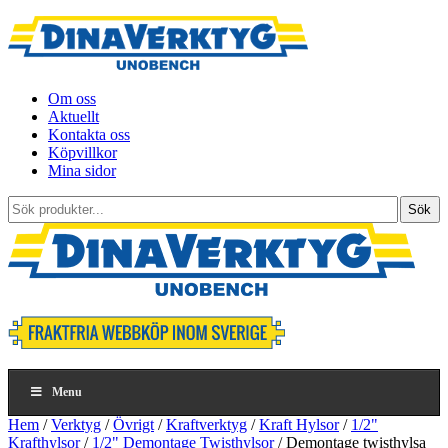
Om oss
Aktuellt
Kontakta oss
Köpvillkor
Mina sidor
Sök
Sök
produkter...
Menu
Hem
/
Verktyg
/
Övrigt
/
Kraftverktyg
/
Kraft Hylsor
/
1/2"
Krafthylsor
/
1/2" Demontage Twisthylsor
/ Demontage twisthylsa