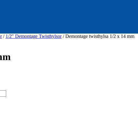
r
/
1/2" Demontage Twisthylsor
/ Demontage twisthylsa 1/2 x 14 mm
 mm