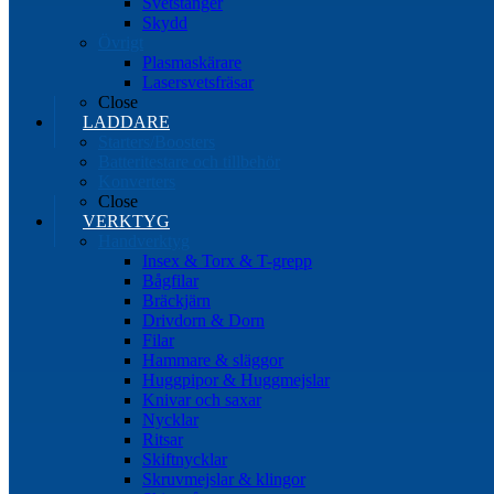
Svetstänger
Skydd
Övrigt
Plasmaskärare
Lasersvetsfräsar
Close
LADDARE
Starters/Boosters
Batteritestare och tillbehör
Konverters
Close
VERKTYG
Handverktyg
Insex & Torx & T-grepp
Bågfilar
Bräckjärn
Drivdorn & Dorn
Filar
Hammare & släggor
Huggpipor & Huggmejslar
Knivar och saxar
Nycklar
Ritsar
Skiftnycklar
Skruvmejslar & klingor