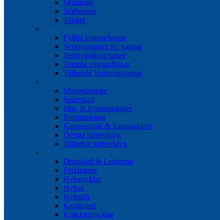
Skjutmått
Stålborstar
Tänger
Verktygssatser
Fyllda vagnar/boxar
Verktygssatser för vagnar
Verktygslådor/satser
Tomma vagnar/boxar
Tillbehör Verktygsvagnar
Luftverktyg
Mutterdragare
Spärrskaft
Slip- & Polermaskiner
Borrmaskiner
Karosserisåg & kapmaskiner
Övriga luftverktyg
Tillbehör luftverktyg
Hylsverktyg
Dragskaft & Ledgrepp
Förlängare
Hylsnycklar
Hylsor
Hylsstift
Kardanled
Kråkfotsnycklar