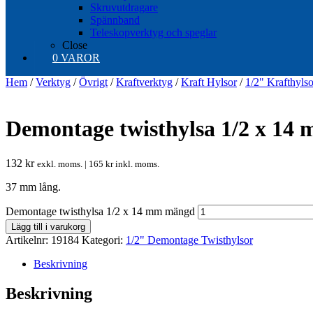
Skruvutdragare
Spännband
Teleskopverktyg och speglar
Close
0 VAROR
Hem
/
Verktyg
/
Övrigt
/
Kraftverktyg
/
Kraft Hylsor
/
1/2" Krafthylso
Demontage twisthylsa 1/2 x 14
132
kr
exkl. moms. |
165
kr
inkl. moms.
37 mm lång.
Demontage twisthylsa 1/2 x 14 mm mängd
Lägg till i varukorg
Artikelnr:
19184
Kategori:
1/2" Demontage Twisthylsor
Beskrivning
Beskrivning