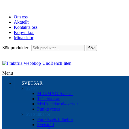
Om oss
Aktuellt
Kontakta oss
Köpvillkor
Mina sidor
Sök produkter...
Sök
Menu
SVETSAR
Svetsar
MIG/MAG-Svetsar
TIG-Svetsar
MMA elektrod-svetsar
Punktsvetsar
Svetstillbehör
Punktsvets-tillbehör
Svetstråd