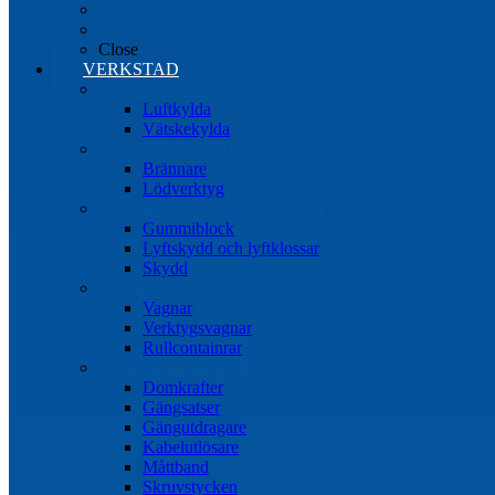
Riktbänkar
Tillbehör riktbänkar
Close
VERKSTAD
Induktionsvärmare
Luftkylda
Vätskekylda
Brännare & lödverktyg
Brännare
Lödverktyg
Gummiblock, klossar och skydd
Gummiblock
Lyftskydd och lyftklossar
Skydd
Vagnar
Vagnar
Verktygsvagnar
Rullcontainrar
Övrig Verkstadsutrustning
Domkrafter
Gängsatser
Gängutdragare
Kabelutlösare
Måttband
Skruvstycken