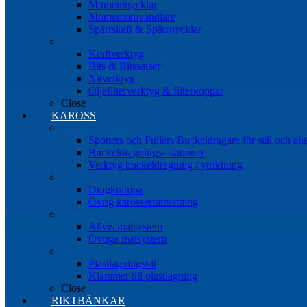
Momentnycklar
Momentomvandlare
Spärrskaft & Spärrnycklar
Övrigt
Kraftverktyg
Bits & Bitssatser
Nitverktyg
Oljefilterverktyg & filterkoppar
Close
KAROSS
Ytriktning Buckeldragning
Spotters och Pullers Buckeldragare för stål och a
Buckeldragnings- stationer
Verktyg buckeldragning / ytriktning
Karosseriutrustning
Dragkrampa
Övrig karosseriutrustning
Mätsystem
Allvis mätsystem
Övriga mätsystem
Plastlagningssystem
Plastlagningskit
Klammer till plastlagning
Close
RIKTBÄNKAR