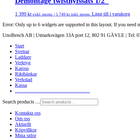
Demontage twisthylssats 1/2″
1 399
kr
Lägg till i varukorg
exkl. moms. |
1 749
kr
inkl. moms.
Error: Only up to 6 widgets are supported in this layout. If you need
UnoBench AB | Utmarksvägen 33A port 12, 802 91 GÄVLE | Tel: 07
Start
Svetsar
Laddare
Verktyg
Kaross
Riktbänkar
Verkstad
Kassa
………………………………………
Search products …
Kontakta oss
Om oss
Aktuellt
Köpvillkor
Mina sidor