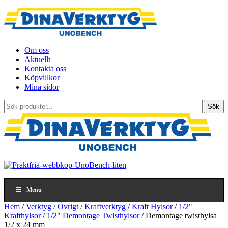
Om oss
Aktuellt
Kontakta oss
Köpvillkor
Mina sidor
Sök
Sök
produkter...
Menu
Hem
/
Verktyg
/
Övrigt
/
Kraftverktyg
/
Kraft Hylsor
/
1/2"
Krafthylsor
/
1/2" Demontage Twisthylsor
/ Demontage twisthylsa
1/2 x 24 mm