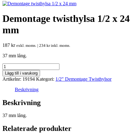
Demontage twisthylsa 1/2 x 24
mm
187
kr
exkl. moms. |
234
kr
inkl. moms.
37 mm lång.
Demontage
twisthylsa
Lägg till i varukorg
1/2
Artikelnr:
19194
Kategori:
1/2" Demontage Twisthylsor
x
24
Beskrivning
mm
mängd
Beskrivning
37 mm lång.
Relaterade produkter