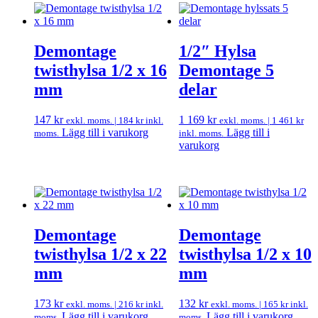
Demontage
1/2″ Hylsa
twisthylsa 1/2 x 16
Demontage 5
mm
delar
147
kr
1 169
kr
exkl. moms. |
184
kr
inkl.
exkl. moms. |
1 461
kr
Lägg till i varukorg
Lägg till i
moms.
inkl. moms.
varukorg
Demontage
Demontage
twisthylsa 1/2 x 22
twisthylsa 1/2 x 10
mm
mm
173
kr
132
kr
exkl. moms. |
216
kr
inkl.
exkl. moms. |
165
kr
inkl.
Lägg till i varukorg
Lägg till i varukorg
moms.
moms.