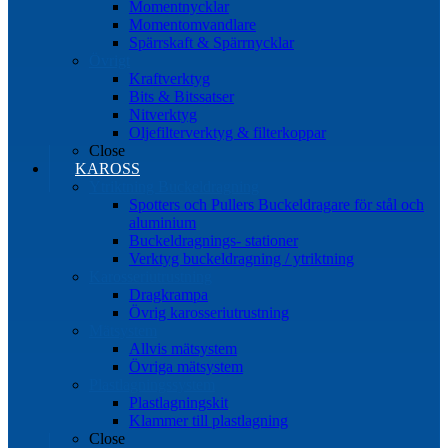
Momentnycklar
Momentomvandlare
Spärrskaft & Spärrnycklar
Övrigt
Kraftverktyg
Bits & Bitssatser
Nitverktyg
Oljefilterverktyg & filterkoppar
Close
KAROSS
Ytriktning Buckeldragning
Spotters och Pullers Buckeldragare för stål och
aluminium
Buckeldragnings- stationer
Verktyg buckeldragning / ytriktning
Karosseriutrustning
Dragkrampa
Övrig karosseriutrustning
Mätsystem
Allvis mätsystem
Övriga mätsystem
Plastlagningssystem
Plastlagningskit
Klammer till plastlagning
Close