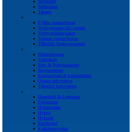
Skjutmått
Stålborstar
Tänger
Verktygssatser
Fyllda vagnar/boxar
Verktygssatser för vagnar
Verktygslådor/satser
Tomma vagnar/boxar
Tillbehör Verktygsvagnar
Luftverktyg
Mutterdragare
Spärrskaft
Slip- & Polermaskiner
Borrmaskiner
Karosserisåg & kapmaskiner
Övriga luftverktyg
Tillbehör luftverktyg
Hylsverktyg
Dragskaft & Ledgrepp
Förlängare
Hylsnycklar
Hylsor
Hylsstift
Kardanled
Kråkfotsnycklar