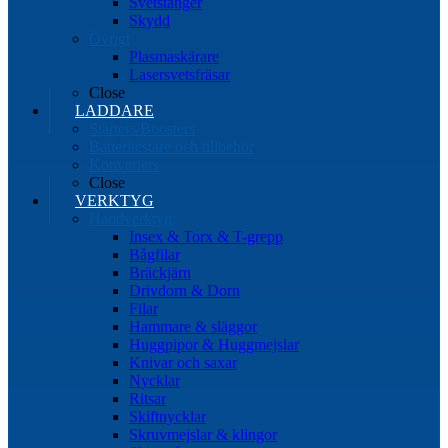
Svetstänger
Skydd
Övrigt
Plasmaskärare
Lasersvetsfräsar
Close
LADDARE
Starters/Boosters
Batteritestare och tillbehör
Konverters
Close
VERKTYG
Handverktyg
Insex & Torx & T-grepp
Bågfilar
Bräckjärn
Drivdorn & Dorn
Filar
Hammare & släggor
Huggpipor & Huggmejslar
Knivar och saxar
Nycklar
Ritsar
Skiftnycklar
Skruvmejslar & klingor