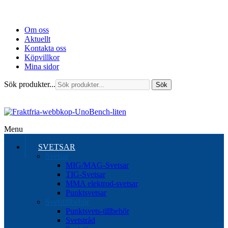
Om oss
Aktuellt
Kontakta oss
Köpvillkor
Mina sidor
Sök produkter...
Sök
Menu
SVETSAR
Svetsar
MIG/MAG-Svetsar
TIG-Svetsar
MMA elektrod-svetsar
Punktsvetsar
Svetstillbehör
Punktsvets-tillbehör
Svetstråd