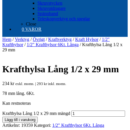
Skruvstycken
Skruvutdragare
Spännband
Teleskopverktyg och speglar
Close
0 VAROR
Hem
/
Verktyg
/
Övrigt
/
Kraftverktyg
/
Kraft Hylsor
/
1/2"
Krafthylsor
/
1/2" Krafthylsor 6Kt. Långa
/ Krafthylsa Lång 1/2 x
29 mm
Krafthylsa Lång 1/2 x 29 mm
234
kr
exkl. moms. |
293
kr
inkl. moms.
78 mm lång. 6Kt.
Kan restnoteras
Krafthylsa Lång 1/2 x 29 mm mängd
Lägg till i varukorg
Artikelnr:
19359
Kategori:
1/2" Krafthylsor 6Kt. Långa