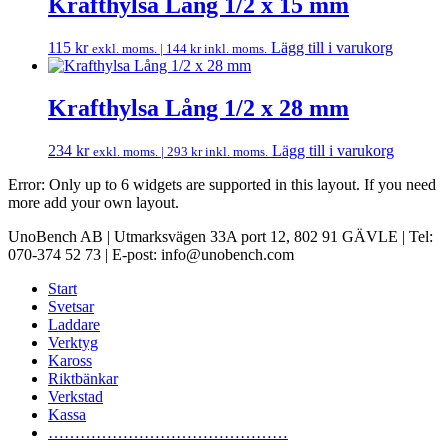
Krafthylsa Lång 1/2 x 15 mm
115
kr
Lägg till i varukorg
exkl. moms. |
144
kr
inkl. moms.
Krafthylsa Lång 1/2 x 28 mm
234
kr
Lägg till i varukorg
exkl. moms. |
293
kr
inkl. moms.
Error: Only up to 6 widgets are supported in this layout. If you need
more add your own layout.
UnoBench AB | Utmarksvägen 33A port 12, 802 91 GÄVLE | Tel:
070-374 52 73 | E-post: info@unobench.com
Start
Svetsar
Laddare
Verktyg
Kaross
Riktbänkar
Verkstad
Kassa
………………………………………