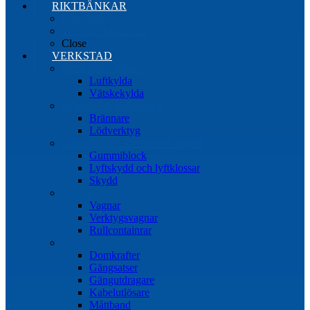
RIKTBÄNKAR
Riktbänkar
Tillbehör riktbänkar
Close
VERKSTAD
Induktionsvärmare
Luftkylda
Vätskekylda
Brännare & lödverktyg
Brännare
Lödverktyg
Gummiblock, klossar och skydd
Gummiblock
Lyftskydd och lyftklossar
Skydd
Vagnar
Vagnar
Verktygsvagnar
Rullcontainrar
Övrig Verkstadsutrustning
Domkrafter
Gängsatser
Gängutdragare
Kabelutlösare
Måttband