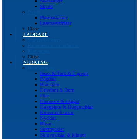
Svetstänger
Skydd
Övrigt
Plasmaskärare
Lasersvetsfräsar
Close
LADDARE
Starters/Boosters
Batteritestare och tillbehör
Konverters
Close
VERKTYG
Handverktyg
Insex & Torx & T-grepp
Bågfilar
Bräckjärn
Drivdorn & Dorn
Filar
Hammare & släggor
Huggpipor & Huggmejslar
Knivar och saxar
Nycklar
Ritsar
Skiftnycklar
Skruvmejslar & klingor