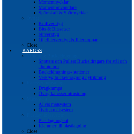
Momentnycklar
Momentomvandlare
Spärrskaft & Spärrnycklar
Övrigt
Kraftverktyg
Bits & Bitssatser
Nitverktyg
Oljefilterverktyg & filterkoppar
Close
KAROSS
Ytriktning Buckeldragning
Spotters och Pullers Buckeldragare för stål och
aluminium
Buckeldragnings- stationer
Verktyg buckeldragning / ytriktning
Karosseriutrustning
Dragkrampa
Övrig karosseriutrustning
Mätsystem
Allvis mätsystem
Övriga mätsystem
Plastlagningssystem
Plastlagningskit
Klammer till plastlagning
Close