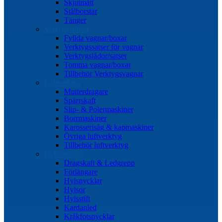
Skjutmått
Stålborstar
Tänger
Verktygssatser
Fyllda vagnar/boxar
Verktygssatser för vagnar
Verktygslådor/satser
Tomma vagnar/boxar
Tillbehör Verktygsvagnar
Luftverktyg
Mutterdragare
Spärrskaft
Slip- & Polermaskiner
Borrmaskiner
Karosserisåg & kapmaskiner
Övriga luftverktyg
Tillbehör luftverktyg
Hylsverktyg
Dragskaft & Ledgrepp
Förlängare
Hylsnycklar
Hylsor
Hylsstift
Kardanled
Kråkfotsnycklar