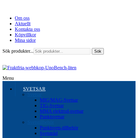
Om oss
Aktuellt
Kontakta oss
Köpvillkor
Mina sidor
Sök produkter...
Sök
Menu
SVETSAR
Svetsar
MIG/MAG-Svetsar
TIG-Svetsar
MMA elektrod-svetsar
Punktsvetsar
Svetstillbehör
Punktsvets-tillbehör
Svetstråd