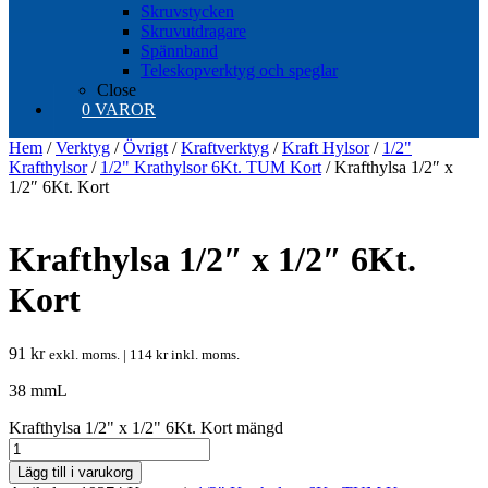
Skruvstycken
Skruvutdragare
Spännband
Teleskopverktyg och speglar
Close
0 VAROR
Hem
/
Verktyg
/
Övrigt
/
Kraftverktyg
/
Kraft Hylsor
/
1/2"
Krafthylsor
/
1/2" Krathylsor 6Kt. TUM Kort
/ Krafthylsa 1/2″ x
1/2″ 6Kt. Kort
Krafthylsa 1/2″ x 1/2″ 6Kt.
Kort
91
kr
exkl. moms. |
114
kr
inkl. moms.
38 mmL
Krafthylsa 1/2" x 1/2" 6Kt. Kort mängd
Lägg till i varukorg