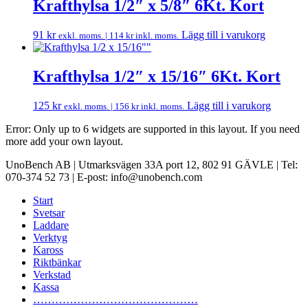
Krafthylsa 1/2″ x 5/8″ 6Kt. Kort
91
kr
Lägg till i varukorg
exkl. moms. |
114
kr
inkl. moms.
Krafthylsa 1/2″ x 15/16″ 6Kt. Kort
125
kr
Lägg till i varukorg
exkl. moms. |
156
kr
inkl. moms.
Error: Only up to 6 widgets are supported in this layout. If you need
more add your own layout.
UnoBench AB | Utmarksvägen 33A port 12, 802 91 GÄVLE | Tel:
070-374 52 73 | E-post: info@unobench.com
Start
Svetsar
Laddare
Verktyg
Kaross
Riktbänkar
Verkstad
Kassa
………………………………………