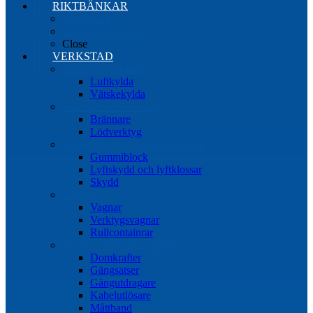
RIKTBÄNKAR
Riktbänkar
Tillbehör riktbänkar
Close
VERKSTAD
Induktionsvärmare
Luftkylda
Vätskekylda
Brännare & lödverktyg
Brännare
Lödverktyg
Gummiblock, klossar och skydd
Gummiblock
Lyftskydd och lyftklossar
Skydd
Vagnar
Vagnar
Verktygsvagnar
Rullcontainrar
Övrig Verkstadsutrustning
Domkrafter
Gängsatser
Gängutdragare
Kabelutlösare
Måttband