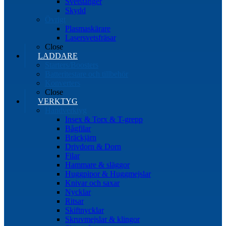
Svetstänger
Skydd
Övrigt
Plasmaskärare
Lasersvetsfräsar
Close
LADDARE
Starters/Boosters
Batteritestare och tillbehör
Konverters
Close
VERKTYG
Handverktyg
Insex & Torx & T-grepp
Bågfilar
Bräckjärn
Drivdorn & Dorn
Filar
Hammare & släggor
Huggpipor & Huggmejslar
Knivar och saxar
Nycklar
Ritsar
Skiftnycklar
Skruvmejslar & klingor