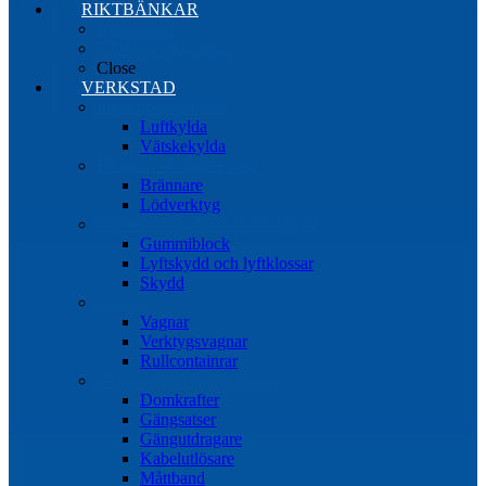
RIKTBÄNKAR
Riktbänkar
Tillbehör riktbänkar
Close
VERKSTAD
Induktionsvärmare
Luftkylda
Vätskekylda
Brännare & lödverktyg
Brännare
Lödverktyg
Gummiblock, klossar och skydd
Gummiblock
Lyftskydd och lyftklossar
Skydd
Vagnar
Vagnar
Verktygsvagnar
Rullcontainrar
Övrig Verkstadsutrustning
Domkrafter
Gängsatser
Gängutdragare
Kabelutlösare
Måttband