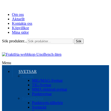
Om oss
Aktuellt
Kontakta oss
Köpvillkor
Mina sidor
Sök produkter...
Sök
Menu
SVETSAR
Svetsar
MIG/MAG-Svetsar
TIG-Svetsar
MMA elektrod-svetsar
Punktsvetsar
Svetstillbehör
Punktsvets-tillbehör
Svetstråd