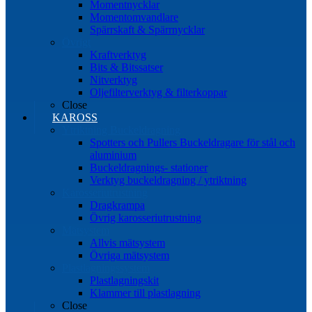
Momentnycklar
Momentomvandlare
Spärrskaft & Spärrnycklar
Övrigt
Kraftverktyg
Bits & Bitssatser
Nitverktyg
Oljefilterverktyg & filterkoppar
Close
KAROSS
Ytriktning Buckeldragning
Spotters och Pullers Buckeldragare för stål och
aluminium
Buckeldragnings- stationer
Verktyg buckeldragning / ytriktning
Karosseriutrustning
Dragkrampa
Övrig karosseriutrustning
Mätsystem
Allvis mätsystem
Övriga mätsystem
Plastlagningssystem
Plastlagningskit
Klammer till plastlagning
Close