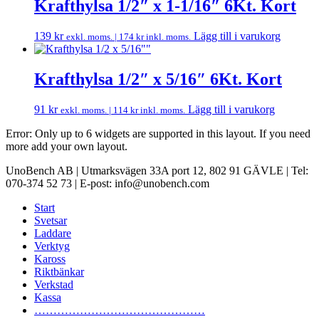
Krafthylsa 1/2″ x 1-1/16″ 6Kt. Kort
139
kr
Lägg till i varukorg
exkl. moms. |
174
kr
inkl. moms.
Krafthylsa 1/2″ x 5/16″ 6Kt. Kort
91
kr
Lägg till i varukorg
exkl. moms. |
114
kr
inkl. moms.
Error: Only up to 6 widgets are supported in this layout. If you need
more add your own layout.
UnoBench AB | Utmarksvägen 33A port 12, 802 91 GÄVLE | Tel:
070-374 52 73 | E-post: info@unobench.com
Start
Svetsar
Laddare
Verktyg
Kaross
Riktbänkar
Verkstad
Kassa
………………………………………