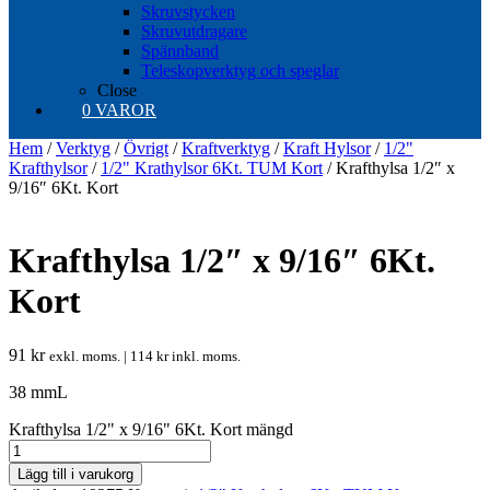
Skruvstycken
Skruvutdragare
Spännband
Teleskopverktyg och speglar
Close
0 VAROR
Hem
/
Verktyg
/
Övrigt
/
Kraftverktyg
/
Kraft Hylsor
/
1/2"
Krafthylsor
/
1/2" Krathylsor 6Kt. TUM Kort
/ Krafthylsa 1/2″ x
9/16″ 6Kt. Kort
Krafthylsa 1/2″ x 9/16″ 6Kt.
Kort
91
kr
exkl. moms. |
114
kr
inkl. moms.
38 mmL
Krafthylsa 1/2" x 9/16" 6Kt. Kort mängd
Lägg till i varukorg