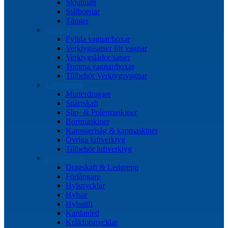
Skjutmått
Stålborstar
Tänger
Verktygssatser
Fyllda vagnar/boxar
Verktygssatser för vagnar
Verktygslådor/satser
Tomma vagnar/boxar
Tillbehör Verktygsvagnar
Luftverktyg
Mutterdragare
Spärrskaft
Slip- & Polermaskiner
Borrmaskiner
Karosserisåg & kapmaskiner
Övriga luftverktyg
Tillbehör luftverktyg
Hylsverktyg
Dragskaft & Ledgrepp
Förlängare
Hylsnycklar
Hylsor
Hylsstift
Kardanled
Kråkfotsnycklar