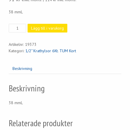
38 mmL
Krafthylsa
Lägg till i varukorg
1/2"
x
Artikelnr:
19373
7/16"
Kategori:
1/2" Krathylsor 6Kt. TUM Kort
6Kt.
Kort
mängd
Beskrivning
Beskrivning
38 mmL
Relaterade produkter