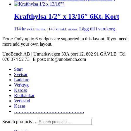
Krafthylsa 1/2″ x 13/16″ 6Kt. Kort
114
kr
Lägg till i varukorg
exkl. moms. |
143
kr
inkl. moms.
Error: Only up to 6 widgets are supported in this layout. If you need
more add your own layout.
UnoBench AB | Utmarksvägen 33A port 12, 802 91 GÄVLE | Tel:
070-374 52 73 | E-post: info@unobench.com
Start
Svetsar
Laddare
Verktyg
Kaross
Riktbänkar
Verkstad
Kassa
………………………………………
Search products …