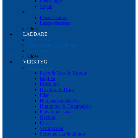
Svetstänger
Skydd
Övrigt
Plasmaskärare
Lasersvetsfräsar
Close
LADDARE
Starters/Boosters
Batteritestare och tillbehör
Konverters
Close
VERKTYG
Handverktyg
Insex & Torx & T-grepp
Bågfilar
Bräckjärn
Drivdorn & Dorn
Filar
Hammare & släggor
Huggpipor & Huggmejslar
Knivar och saxar
Nycklar
Ritsar
Skiftnycklar
Skruvmejslar & klingor