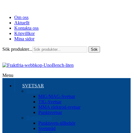
Om oss
Aktuellt
Kontakta oss
Köpvillkor
Mina sidor
Sök produkter...
Sök
Menu
SVETSAR
Svetsar
MIG/MAG-Svetsar
TIG-Svetsar
MMA elektrod-svetsar
Punktsvetsar
Svetstillbehör
Punktsvets-tillbehör
Svetstråd