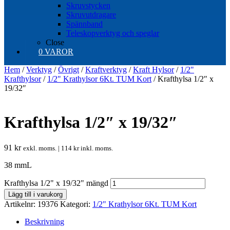
Skruvstycken
Skruvutdragare
Spännband
Teleskopverktyg och speglar
Close
0 VAROR
Hem
/
Verktyg
/
Övrigt
/
Kraftverktyg
/
Kraft Hylsor
/
1/2"
Krafthylsor
/
1/2" Krathylsor 6Kt. TUM Kort
/ Krafthylsa 1/2″ x
19/32″
Krafthylsa 1/2″ x 19/32″
91
kr
exkl. moms. |
114
kr
inkl. moms.
38 mmL
Krafthylsa 1/2" x 19/32" mängd
Lägg till i varukorg
Artikelnr:
19376
Kategori:
1/2" Krathylsor 6Kt. TUM Kort
Beskrivning