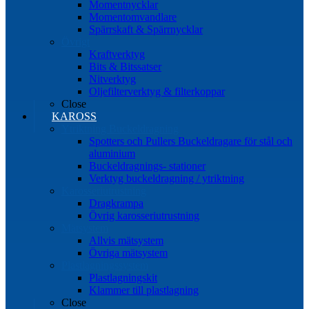
Momentnycklar
Momentomvandlare
Spärrskaft & Spärrnycklar
Övrigt
Kraftverktyg
Bits & Bitssatser
Nitverktyg
Oljefilterverktyg & filterkoppar
Close
KAROSS
Ytriktning Buckeldragning
Spotters och Pullers Buckeldragare för stål och
aluminium
Buckeldragnings- stationer
Verktyg buckeldragning / ytriktning
Karosseriutrustning
Dragkrampa
Övrig karosseriutrustning
Mätsystem
Allvis mätsystem
Övriga mätsystem
Plastlagningssystem
Plastlagningskit
Klammer till plastlagning
Close