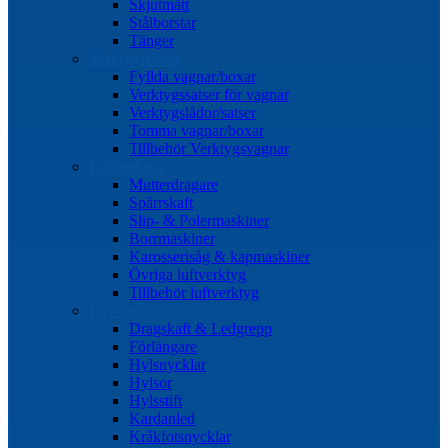
Skjutmått
Stålborstar
Tänger
Verktygssatser
Fyllda vagnar/boxar
Verktygssatser för vagnar
Verktygslådor/satser
Tomma vagnar/boxar
Tillbehör Verktygsvagnar
Luftverktyg
Mutterdragare
Spärrskaft
Slip- & Polermaskiner
Borrmaskiner
Karosserisåg & kapmaskiner
Övriga luftverktyg
Tillbehör luftverktyg
Hylsverktyg
Dragskaft & Ledgrepp
Förlängare
Hylsnycklar
Hylsor
Hylsstift
Kardanled
Kråkfotsnycklar