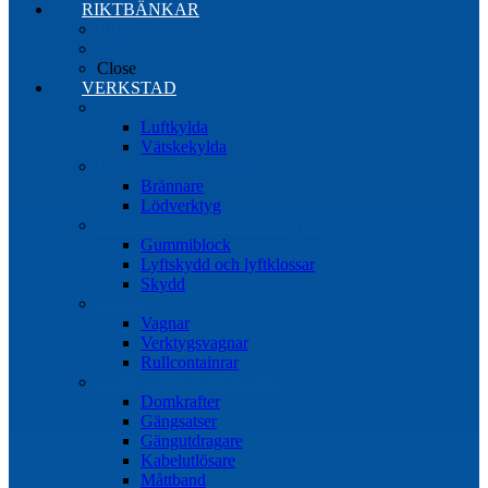
RIKTBÄNKAR
Riktbänkar
Tillbehör riktbänkar
Close
VERKSTAD
Induktionsvärmare
Luftkylda
Vätskekylda
Brännare & lödverktyg
Brännare
Lödverktyg
Gummiblock, klossar och skydd
Gummiblock
Lyftskydd och lyftklossar
Skydd
Vagnar
Vagnar
Verktygsvagnar
Rullcontainrar
Övrig Verkstadsutrustning
Domkrafter
Gängsatser
Gängutdragare
Kabelutlösare
Måttband